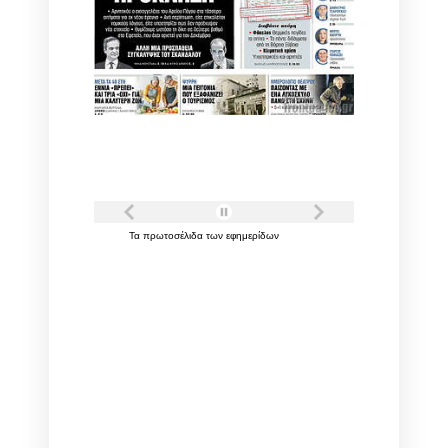
Τα
πρωτοσέλιδα
των
εφημερίδων