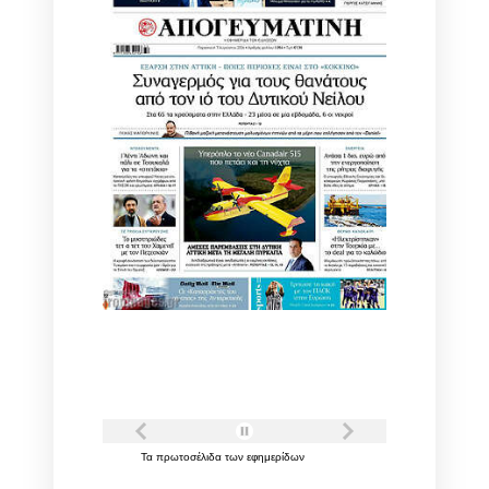
Τα
πρωτοσέλιδα
των
εφημερίδων