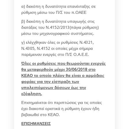
α) διεκόπη η δυνατότητα επανένταξης σε
ρύθμιση μέσω του Π/Σ του π.ΟΑΕΕ
β) διεκόπη η δυνατότητα υπαγωγής στις
διατάξεις του Ν.4152/2013(πάγια ρύθμιση)
μέσω του μηχανογραφικού συστήματος.
γ) ελέγχθηκαν όλες οι ρυθμίσεις Ν.4321,
Ν.4305, Ν.4152 οι οποίες μέχρι σήμερα
παρέμειναν ενεργές στο Π/Σ Ο.Α.Ε.Ε.
Όλες οι ρυθμίσεις που θεωρούνται ενεργές
θα μεταφερθούν μέχρι 30/06/2018 στο
ΚΕΑΟ το οποίο πλέον θα είναι ο αρμόδιος
φορέας για την είσπραξη των
υπολειπόμενων δόσεων έως την
εξόφληση.
Επισημαίνεται ότι περιπτώσεις για τις οποίες
έχει διακοπεί οριστικά η ρύθμιση έχουν ήδη
βεβαιωθεί στο ΚΕΑΟ.
ΕΠΙΣΗΜΑΝΣΕΙΣ