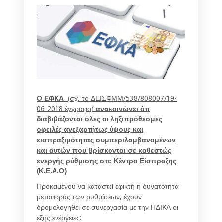
Ο ΕΦΚΑ
(σχ. το ΔΕΙΣΦΜΜ/538/808007/19-
06-2018 έγγραφο)
ανακοινώνει ότι
διαβιβάζονται όλες οι ληξιπρόθεσμες
οφειλές ανεξαρτήτως ύψους και
εισπραξιμότητας συμπεριλαμβανομένων
και αυτών που βρίσκονται σε καθεστώς
ενεργής ρύθμισης στο Κέντρο Είσπραξης
(Κ.Ε.Α.Ο)
Προκειμένου να καταστεί εφικτή η δυνατότητα
μεταφοράς των ρυθμίσεων, έχουν
δρομολογηθεί σε συνεργασία με την ΗΔΙΚΑ οι
εξής ενέργειες: