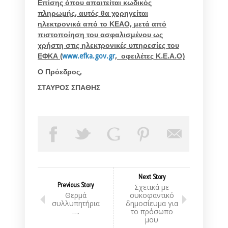
Επίσης όπου απαιτείται κωδικός
πληρωμής, αυτός θα χορηγείται
ηλεκτρονικά από το ΚΕΑΟ, μετά από
πιστοποίηση του ασφαλισμένου ως
χρήστη στις ηλεκτρονικές υπηρεσίες του
ΕΦΚΑ (
www
.
efka
.
gov
.
gr
, οφειλέτες Κ.Ε.Α.Ο)
Ο Πρόεδρος,
ΣΤΑΥΡΟΣ ΣΠΑΘΗΣ
Next Story
Previous Story
Σχετικά με
Θερμά
συκοφαντικό
συλλυπητήρια
δημοσίευμα για
….
το πρόσωπο
μου