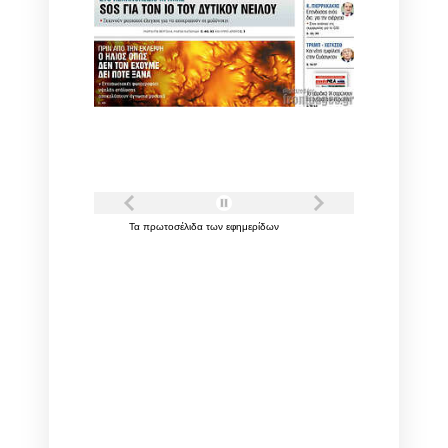
Τα
πρωτοσέλιδα
των
εφημερίδων