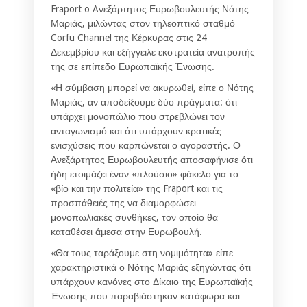
Fraport o Aνεξάρτητος Ευρωβουλευτής Νότης
Μαριάς, μιλώντας στον τηλεοπτικό σταθμό
Corfu Channel της Κέρκυρας στις 24
Δεκεμβρίου και εξήγγειλε εκστρατεία ανατροπής
της σε επίπεδο Ευρωπαϊκής Ένωσης.
«Η σύμβαση μπορεί να ακυρωθεί, είπε ο Νότης
Μαριάς, αν αποδείξουμε δύο πράγματα: ότι
υπάρχει μονοπώλιο που στρεβλώνει τον
ανταγωνισμό και ότι υπάρχουν κρατικές
ενισχύσεις που καρπώνεται ο αγοραστής. Ο
Ανεξάρτητος Ευρωβουλευτής αποσαφήνισε ότι
ήδη ετοιμάζει έναν «πλούσιο» φάκελο για το
«βίο και την πολιτεία» της Fraport και τις
προσπάθειές της να διαμορφώσει
μονοπωλιακές συνθήκες, τον οποίο θα
καταθέσει άμεσα στην Ευρωβουλή.
«Θα τους ταράξουμε στη νομιμότητα» είπε
χαρακτηριστικά ο Νότης Μαριάς εξηγώντας ότι
υπάρχουν κανόνες στο Δίκαιο της Ευρωπαϊκής
Ένωσης που παραβιάστηκαν κατάφωρα και