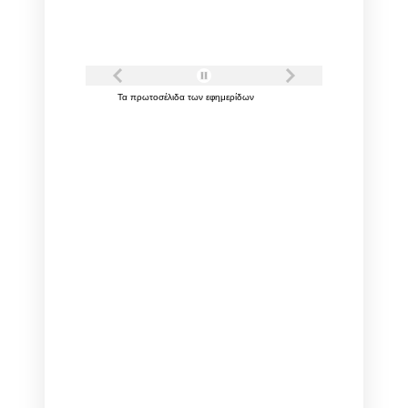
Τα
πρωτοσέλιδα
των
εφημερίδων