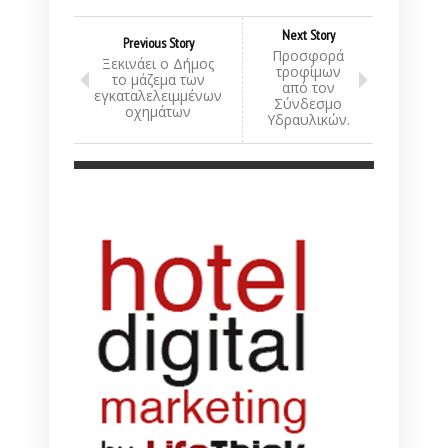
Next Story
Previous Story
Προσφορά
Ξεκινάει ο Δήμος
τροφίμων
το μάζεμα των
από τον
εγκαταλελειμμένων
Σύνδεσμο
οχημάτων
Υδραυλικών.