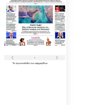
Τα
πρωτοσέλιδα
των
εφημερίδων