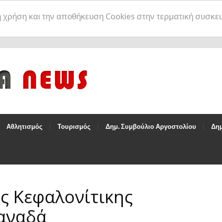
η χρήση και την αποθήκευση Cookies στην τερματική συσκε
Αθλητισμός
Τουρισμός
Δημ. Συμβούλιο Αργοστολίου
Δημ
ς Κεφαλονίτικης
αναδά