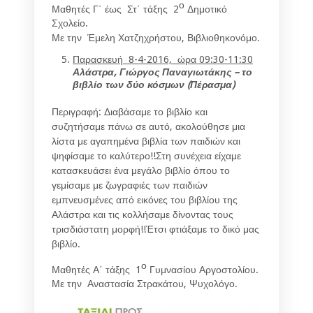
ο
Μαθητές Γ΄ έως Στ΄ τάξης 2
Δημοτικό
Σχολείο.
Με την Έμελη Χατζηχρήστου, Βιβλιοθηκονόμο.
Παρασκευή 8-4-2016, ώρα 09:30-11:30
Αλάστρα, Γιώργος Παναγιωτάκης – το
βιβλίο των δύο κόσμων (Πέρασμα)
Περιγραφή: Διαβάσαμε το βιβλίο και
συζητήσαμε πάνω σε αυτό, ακολούθησε μια
λίστα με αγαπημένα βιβλία των παιδιών και
ψηφίσαμε το καλύτερο!!Στη συνέχεια είχαμε
κατασκευάσει ένα μεγάλο βιβλίο όπου το
γεμίσαμε με ζωγραφιές των παιδιών
εμπνευσμένες από εικόνες του βιβλίου της
Αλάστρα και τις κολλήσαμε δίνοντας τους
τρισδιάστατη μορφή!!Έτσι φτιάξαμε το δικό μας
βιβλίο.
ο
Μαθητές Α΄ τάξης 1
Γυμνασίου Αργοστολίου.
Με την Αναστασία Στρακάτου, Ψυχολόγο.