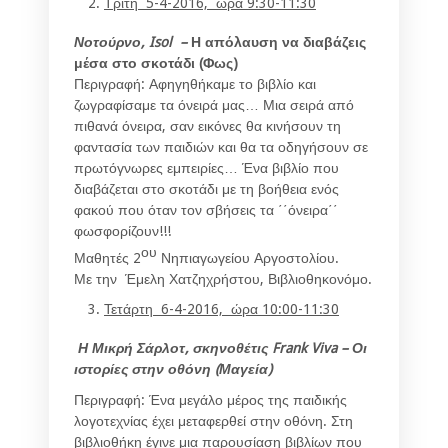
Τρίτη 5-4-2016, ώρα 9:30-11:30
Νοτούρνο,
Isol
–
Η απόλαυση να διαβάζεις
μέσα στο σκοτάδι (Φως)
Περιγραφή: Αφηγηθήκαμε το βιβλίο και
ζωγραφίσαμε τα όνειρά μας… Μια σειρά από
πιθανά όνειρα, σαν εικόνες θα κινήσουν τη
φαντασία των παιδιών και θα τα οδηγήσουν σε
πρωτόγνωρες εμπειρίες… Ένα βιβλίο που
διαβάζεται στο σκοτάδι με τη βοήθεια ενός
φακού που όταν τον σβήσεις τα ΄΄όνειρα΄΄
φωσφορίζουν!!!
ου
Μαθητές 2
Νηπιαγωγείου Αργοστολίου.
Με την Έμελη Χατζηχρήστου, Βιβλιοθηκονόμο.
Τετάρτη 6-4-2016, ώρα 10:00-11:30
Η Μικρή Σάρλοτ, σκηνοθέτις Frank Viva
– Οι
ιστορίες στην οθόνη (Μαγεία)
Περιγραφή: Ένα μεγάλο μέρος της παιδικής
λογοτεχνίας έχει μεταφερθεί στην οθόνη. Στη
βιβλιοθήκη έγινε μια παρουσίαση βιβλίων που