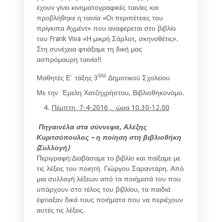
έχουν γίνει κινηματογραφικές ταινίες και
προβλήθηκε η ταινία «Οι περιπέτειες του
πρίγκιπα Αχμέντ» που αναφέρεται στο βιβλίο
του Frank Viva «H μικρή Σάρλοτ, σκηνοθέτις».
Στη συνέχεια φτιάξαμε τη δική μας
ασπρόμαυρη ταινία!!
ου
Μαθητές Ε΄ τάξης 3
Δημοτικού Σχολείου
Με την Έμελη Χατζηχρήστου, Βιβλιοθηκονόμο.
Πέμπτη 7-4-2016 , ώρα 10.30-12.00
Πηγαινέλα στα σύννεφα, Αλέξης
Κυριτσόπουλος – η ποίηση στη βιβλιοθήκη
(Συλλογή)
Περιγραφή:Διαβάσαμε το βιβλίο και παίξαμε με
τις λέξεις του ποιητή Γιώργου Σαραντάρη. Από
μια συλλογή λέξεων από τα ποιήματά του που
υπάρχουν στο τέλος του βιβλίου, τα παιδιά
έφτιαξαν δικά τους ποιήματα που να περιέχουν
αυτές τις λέξεις.