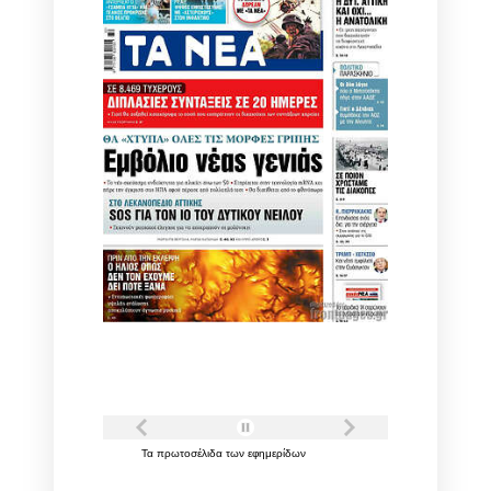
Τα
πρωτοσέλιδα
των
εφημερίδων