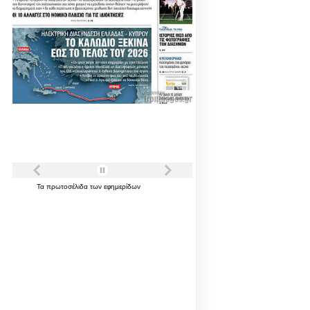
Τα
πρωτοσέλιδα
των
εφημερίδων