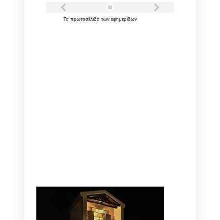
Τα
πρωτοσέλιδα
των
εφημερίδων