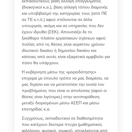
εκπαιδευτικούς βίαιη αλλαγή επαγγέλματος
(διοικητικοί κ.α.), βίαιη αλλαγή τόπου διαμονής
και υποβιβασμό της κατηγορίας τους (από ΠΕ
σε ΤΕ κ.τ.λ.) αφού στέλνονται σε άλλα
υπουργεία, ακόμη και σε υπηρεσίες που δεν
έχουν ιδρυθεί (ΣΕΚ). Απουσιάζει δε το
ξεκάθαρο πλαίσιο εργασιακών σχέσεων αφού
πολλές από τις θέσεις είναι αορίστου χρόνου
ιδιωτικού δικαίου ή δημοσίου δικαίου και
κάποιες από αυτές είναι εξαιρετικά αμφίβολο για
πόσο θα υπάρχουν.
Η κυβέρνηση μέσω της «μοριοδότησης»
επιχειρεί με ύπουλο τρόπο να μας διαιρέσει, να
μας διχάσει και να μετατοπίσει την ουσία του
προβλήματος που είναι οι απολύσεις (αφού οι
θέσεις είναι λιγότερες) στην αντιπαράθεση
μεταξύ διορισμένων μέσω ΑΣΕΠ και μέσω
επετηρίδας κ.α.
Συγχρόνως, εκπαιδευτικοί σε διαθεσιμότητα
που κατέχουν δεύτερα πτυχία (μαθηματικοί,
φιλόλογοι, φυσικοί, χημικοί), αποκλείονται από