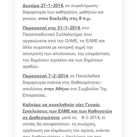
Δευτέρα 27–1–2014,
σε συγκέντρωση-
διαμαρτυρία των καθηγητών, μαθητών και
γονιών,
στον Ευκλείδη στις 8 π.μ.
Παρασκευή στις 31–1–2014,
στο
Πανεκπαιδευτικό Συλλαλητήριο που
οργανώνεται από την ΟΛΜΕ, τις ΕΛΜΕ και
άλλα σωματεία με κεντρική αιχμή την
αποτροπή των απολύσεων, την υπεράσπιση
του δημόσιου σχολείου και των δημόσιων
αγαθών.
Παρασκευή 7–2–2014,
σε Πανελλαδική
διαμαρτυρία ενάντια στις διαθεσιμότητες–
απολύσεις
στην Αθήνα
στο Συμβούλιο Της
Επικρατείας.
Καλούμε να συγκληθούν νέες Γενικές
Συνελεύσεις των ΕΛΜΕ και των Καθηγητών
σε Διαθεσιμότητα
μετά τις 8-2-2014, οι
οποίες θα αποφασίσουν τη συνέχιση,
οργάνωση και κλιμάκωση του αγώνα, ενάντια
στις Διαθεσιμότητες – Απολύσεις και στις