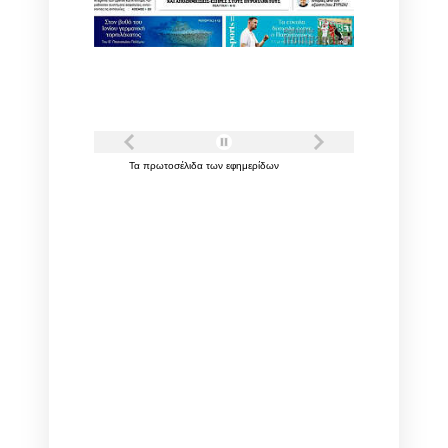
Τα
πρωτοσέλιδα
των
εφημερίδων