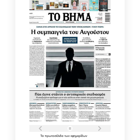
Τα
πρωτοσέλιδα
των
εφημερίδων