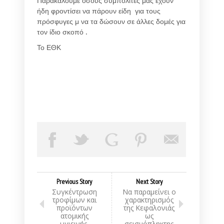
Παρακαλούμε όσους συμπολίτες μας έχουν
ήδη φροντίσει να πάρουν είδη για τους
πρόσφυγες μ να τα δώσουν σε άλλες δομές για
τον ίδιο σκοπό .
Το ΕΘΚ
Previous Story
Next Story
Συγκέντρωση
Να παραμείνει ο
τροφίμων και
χαρακτηρισμός
προϊόντων
της Κεφαλονιάς
ατομικής
ως
υγιεινής.
σεισμόπληκτης