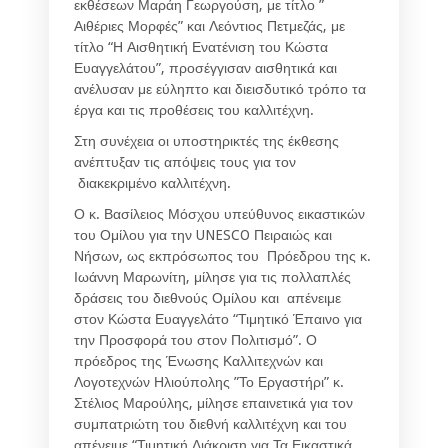
εκθέσεων Μαράη Γεωργούση, με τίτλο ”
Αιθέριες Μορφές” και Λεόντιος Πετμεζάς, με
τίτλο “Η Αισθητική Ενατένιση του Κώστα
Ευαγγελάτου”, προσέγγισαν αισθητικά και
ανέλυσαν με εύληπτο και διεισδυτικό τρόπο τα
έργα και τις προθέσεις του καλλιτέχνη.
Στη συνέχεια οι υποστηρικτές της έκθεσης
ανέπτυξαν τις απόψεις τους για τον
διακεκριμένο καλλιτέχνη.
Ο κ. Βασίλειος Μόσχου υπεύθυνος εικαστικών
του Ομίλου για την UNESCO Πειραιώς και
Νήσων, ως εκπρόσωπος του Πρόεδρου της κ.
Ιωάννη Μαρωνίτη, μίλησε για τις πολλαπλές
δράσεις του διεθνούς Ομίλου και απένειμε
στον Κώστα Ευαγγελάτο “Τιμητικό Έπαινο για
την Προσφορά του στον Πολιτισμό”. Ο
πρόεδρος της Ένωσης Καλλιτεχνών και
Λογοτεχνών Ηλιούπολης ”Το Εργαστήρι” κ.
Στέλιος Μαρούλης, μίλησε επαινετικά για τον
συμπατριώτη του διεθνή καλλιτέχνη και του
απένειμε “Τιμητική Διάκριση για Τα Εικαστικά