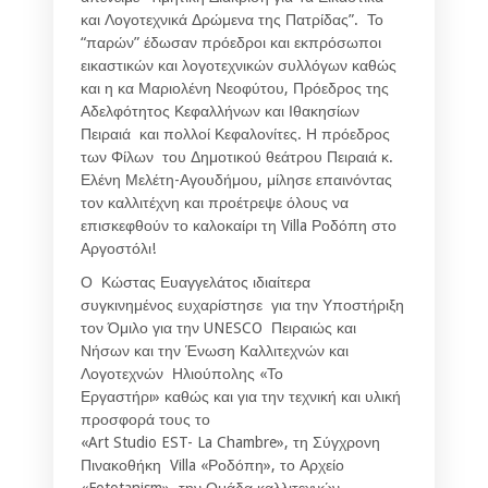
και Λογοτεχνικά Δρώμενα της Πατρίδας”. Το
“παρών” έδωσαν πρόεδροι και εκπρόσωποι
εικαστικών και λογοτεχνικών συλλόγων καθώς
και η κα Μαριολένη Νεοφύτου, Πρόεδρος της
Αδελφότητος Κεφαλλήνων και Ιθακησίων
Πειραιά και πολλοί Κεφαλονίτες. Η πρόεδρος
των Φίλων του Δημοτικού θεάτρου Πειραιά κ.
Ελένη Μελέτη-Αγουδήμου, μίλησε επαινόντας
τον καλλιτέχνη και προέτρεψε όλους να
επισκεφθούν το καλοκαίρι τη Villa Ροδόπη στο
Αργοστόλι!
Ο Κώστας Ευαγγελάτος ιδιαίτερα
συγκινημένος ευχαρίστησε για την Υποστήριξη
τον Όμιλο για την UNESCO Πειραιώς και
Νήσων και την Ένωση Καλλιτεχνών και
Λογοτεχνών Ηλιούπολης «Το
Εργαστήρι» καθώς και για την τεχνική και υλική
προσφορά τους το
«Art Studio EST- La Chambre», τη Σύγχρονη
Πινακοθήκη Villa «Ροδόπη», το Αρχείο
«Fototanism», την Ομάδα καλλιτεχνών