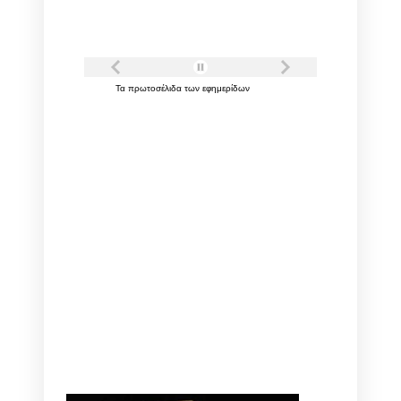
Τα
πρωτοσέλιδα
των
εφημερίδων