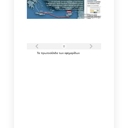
Τα
πρωτοσέλιδα
των
εφημερίδων