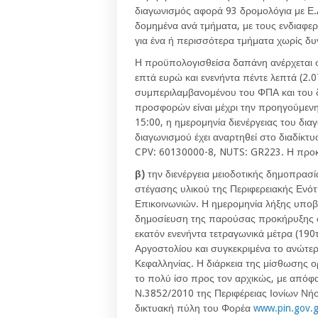
διαγωνισμός αφορά 93 δρομολόγια με Ε.Δ
δομημένα ανά τμήματα, με τους ενδιαφ
για ένα ή περισσότερα τμήματα χωρίς 
Η προϋπολογισθείσα δαπάνη ανέρχεται σ
επτά ευρώ και ενενήντα πέντε λεπτά (2
συμπεριλαμβανομένου του ΦΠΑ και του 
προσφορών είναι μέχρι την προηγούμενη 
15:00, η ημερομηνία διενέργειας του δια
διαγωνισμού έχει αναρτηθεί στο διαδίκτυ
CPV: 60130000-8, NUTS: GR223. Η προκή
β)
την διενέργεια μειοδοτικής δημοπρασί
στέγασης υλικού της Περιφερειακής Ενότ
Επικοινωνιών. Η ημερομηνία λήξης υποβο
δημοσίευση της παρούσας προκήρυξης στ
εκατόν ενενήντα τετραγωνικά μέτρα (190τ
Αργοστολίου και συγκεκριμένα το ανώτερ
Κεφαλληνίας. Η διάρκεια της μίσθωσης ορ
το πολύ ίσο προς τον αρχικώς, με απόφ
Ν.3852/2010 της Περιφέρειας Ιονίων Νήσ
δικτυακή πύλη του Φορέα
www.pin.gov.g