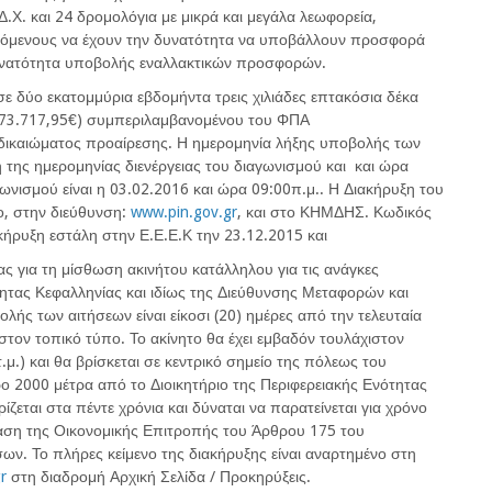
.Χ. και 24 δρομολόγια με μικρά και μεγάλα λεωφορεία,
ερόμενους να έχουν την δυνατότητα να υποβάλλουν προσφορά
δυνατότητα υποβολής εναλλακτικών προσφορών.
ε δύο εκατομμύρια εβδομήντα τρεις χιλιάδες επτακόσια δέκα
.073.717,95€) συμπεριλαμβανομένου του ΦΠΑ
δικαιώματος προαίρεσης. Η ημερομηνία λήξης υποβολής των
της ημερομηνίας διενέργειας του διαγωνισμού και και ώρα
γωνισμού είναι η 03.02.2016 και ώρα 09:00π.μ.. Η Διακήρυξη του
ο, στην διεύθυνση:
www.pin.gov.gr
, και στο ΚΗΜΔΗΣ. Κωδικός
ρυξη εστάλη στην Ε.Ε.Ε.Κ την 23.12.2015 και
ας για τη μίσθωση ακινήτου κατάλληλου για τις ανάγκες
ητας Κεφαλληνίας και ιδίως της Διεύθυνσης Μεταφορών και
λής των αιτήσεων είναι είκοσι (20) ημέρες από την τελευταία
ον τοπικό τύπο. Το ακίνητο θα έχει εμβαδόν τουλάχιστον
.μ.) και θα βρίσκεται σε κεντρικό σημείο της πόλεως του
ο 2000 μέτρα από το Διοικητήριο της Περιφερειακής Ενότητας
ίζεται στα πέντε χρόνια και δύναται να παρατείνεται για χρόνο
αση της Οικονομικής Επιτροπής του Άρθρου 175 του
ων. Το πλήρες κείμενο της διακήρυξης είναι αναρτημένο στη
r
στη διαδρομή Αρχική Σελίδα / Προκηρύξεις.