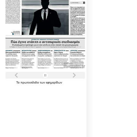
Τα
πρωτοσέλιδα
των
εφημερίδων