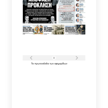
Τα
πρωτοσέλιδα
των
εφημερίδων