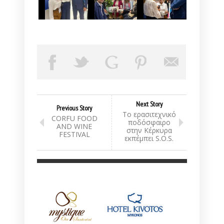
Next Story
Previous Story
Το ερασιτεχνικό
CORFU FOOD
ποδόσφαιρο
AND WINE
στην Κέρκυρα
FESTIVAL
εκπέμπει S.O.S.