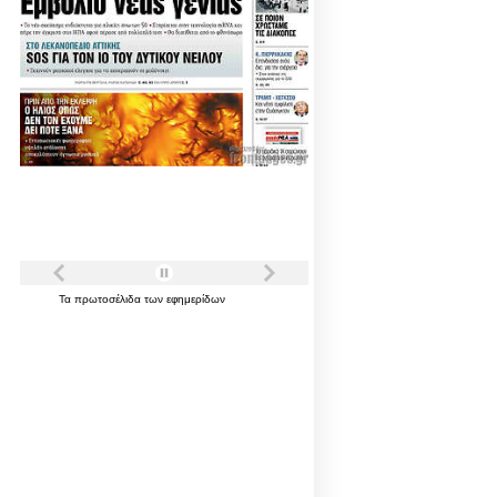
Τα
πρωτοσέλιδα
των
εφημερίδων