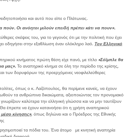
ειδητοποιήσει και αυτό που είπε ο Πλάτωνας.
να πούν. Οι ανόητοι μιλούν επειδή πρέπει κάτι να πουν».
εύθερες σκέψεις του, για το γεγονός ότι με την πολιτική που έχει
έχει οδηγήσει στην εξαθλίωση έναν ολόκληρο λαό.
Τον Ελληνικό
απηρικού κινήματος πρώτη θέση είχε πανό, με τίτλο
«Σόϊμπλε θα
ια μας».
Το αναπηρικό κίνημα σε όλη την περίοδο της κρίσης,
ς και των δορυφόρων της προερχόμενες νεοφιλελεύθερες
λίτες, όπως ο κ. Λαζόπουλος, θα περίμενε κανείς, να έχουν
ωθούν τα ανθρώπινα δικαιώματα, αξιοποιώντας τον προνομιακό
α γνωρίζουν καλύτερα την ελληνική γλώσσα και να μην ταυτίζουν
. Θα έπρεπε να έχουν κατανοήσει ότι η χρήση αναπηρικού
 μέσο κίνησης»
, όπως δηλώνει και ο Πρόεδρος της Εθνικής
ης
ρησιμοποιεί τα πόδια του. Ένα άτομο με κινητική αναπηρία
οναδική διαφορά.