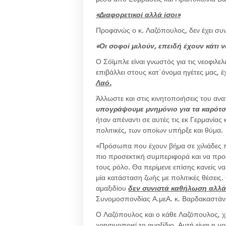
«Διαφορετικοί αλλά ίσοι»
Προφανώς ο κ. Λαζόπουλος, δεν έχει συν
«Οι σοφοί μιλούν, επειδή έχουν κάτι 
Ο Σόϊμπλε είναι γνωστός για τις νεοφιλελ
επιβάλλει στους κατ΄όνομα ηγέτες μας, 
Λαό.
Άλλωστε και στις κινητοποιήσεις του αν
υπογράψουμε μνημόνιο για τα καρότσ
ήταν απέναντι σε αυτές τις εκ Γερμανία
πολιτικές, των οποίων υπήρξε και θύμα.
«Πρόσωπα που έχουν βήμα σε χιλιάδες πο
πιο προσεκτική συμπεριφορά και να προ
τους ρόλο. Θα περίμενε επίσης κανείς ν
μία κατάσταση ζωής με πολιτικές θέσεις
αμαξιδίου
δεν συνιστά καθήλωση αλλά
Συνομοσπονδίας Α.μεΑ. κ. Βαρδακαστάν
Ο Λαζόπουλος και ο κάθε Λαζόπουλος, χ
χρησιμοποιεί το αμαξίδιο. Αυτή είναι η μ