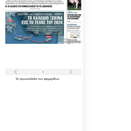
Τα
πρωτοσέλιδα
των
εφημερίδων