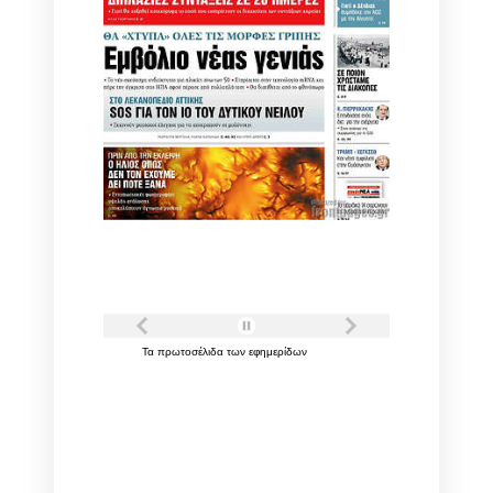
Τα
πρωτοσέλιδα
των
εφημερίδων