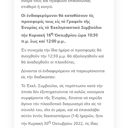
ὂνομά τους καί τηλέφωνο ἐπικοινωνίας
σταθερό ἢ κινητό.
Οἱ ἐνδιαφερόμενοι θά καταθέσουν τίς
προσφορές τους εἰς τό Γραφεῖο τῆς
Ἐνορίας εἰς τό Ἐκκλησιαστικό Συμβούλιο
η
τήν Κυριακή 16
Ὀκτωβρίου ὣρα 10:30
π.μ. ἒως καί 12:00 μ.μ..
Ἐν συνεχείᾳ τήν ἲδια ἡμέρα οἱ προσφορές θά
ἀνοιχθοῦν τήν 12:30 μ.μ. θά ἀξιολογηθοῦν καί
θά ἀναδειχθοῦν οἱ πλειοδότες.
Δύνανται οἱ ἐνδιαφερόμενοι νά παρευρίσκονται
εἰς τήν διαδικασίαν.
Τό Ἐκκλ. Συμβούλιο, εἰς περίπτωσιν κατά τήν
ὁποία δέν ἐξυπηρετούνται τά καλῶς νοούμενα
συμφέροντα τῆς Ἐνορίας, δύναται νά κηρύξει
ἂγονο τόν πλειοδοτικό διαγωνισμό εἲτε εἰς τό
σύνολό του, εἲτε ἐν μέρει, καί νά ἐπαναλάβει
αὐτὀν ἐντός δεκατεσσάρων (14) ἡμερῶν, ἢτοι
η
τήν Κυριακή 30
Ὀκτωβρίου 2022, τίς ἲδιες