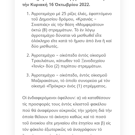
τήν Κυριακή 16 Ὀκτωβρίου 2022.
Ἀγροτεμάχιο μέ 25 ρίζες ἐλιές, ἐφαπτόμενο
τοῦ Δημοσίου δρόμου, «Κρανιάς –
Σιναπιάς» εἰς τήν θέση «Μομφεράτου»
ὀκτώ (8) στρεμμάτων. Τό ἐν λόγῳ
ἀγροτεμάχιο δύναται νά μισθωθεῖ εἶτε
ὁλόκληρο εἲτε κατά τό ἢμισυ ἀπό ἓνα ἢ καί
δύο μισθωτές.
Ἀγροτεμάχιο – οἰκόπεδο ἐντός οἰκισμοῦ
Τραυλιάτων, κάτωθεν τοῦ Ξενοδοχείου
«Ἰονίς» δύο (2) περίπου στρεμμάτων.
Ἀγροτεμάχιο – οἰκόπεδο, ἐντός οἰκισμοῦ
Μαζαρακάτων, τό ὁποῖο συνορεύει μέ τόν
οἰκισμό «Πρόκρις» ἑνός (1) στρέμματος.
Οἱ ἐνδιαφερόμενοι ὁφείλουν: α) νά καταθέσουν
τίς προσφορές τους ἐντός κλειστοῦ φακέλου
πού θά ἀναφέρουν εὐκρινῶς τήν χρήση διά τήν
ὁποία θέλουν τό ἀκίνητο καθώς καί τό ποσό
τοῦ ἐνοικίου εἲτε μηνιαίου εἲτε ἐτησίου και β) εἰς
τόν φάκελο ἐξωτερικῶς νά ἀναγράφουν τό