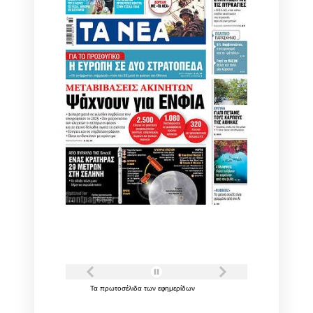
Τα
πρωτοσέλιδα
των
εφημερίδων