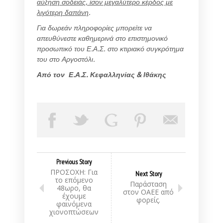
αύξηση σοδειάς, ίσον μεγαλύτερο κέρδος με
λιγότερη δαπάνη
.
Για δωρεάν πληροφορίες μπορείτε να
απευθύνεστε καθημερινά στο επιστημονικό
προσωπικό του Ε.Α.Σ. στο κτιριακό συγκρότημα
του στο Αργοστόλι.
Από τον Ε.Α.Σ. Κεφαλληνίας & Ιθάκης
Previous Story
ΠΡΟΣΟΧΗ: Για
Next Story
το επόμενο
Παράσταση
48ωρο, θα
στον ΟΑΕΕ από
έχουμε
φορείς.
φαινόμενα
χιονοπτώσεων