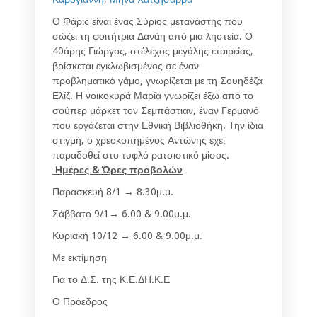
Ο Φάρις είναι ένας Σύριος μετανάστης που
σώζει τη φοιτήτρια Δανάη από μια ληστεία. Ο
40άρης Γιώργος, στέλεχος μεγάλης εταιρείας,
βρίσκεται εγκλωβισμένος σε έναν
προβληματικό γάμο, γνωρίζεται με τη Σουηδέζα
Ελίζ. Η νοικοκυρά Μαρία γνωρίζει έξω από το
σούπερ μάρκετ τον Σεμπάστιαν, έναν Γερμανό
που εργάζεται στην Εθνική Βιβλιοθήκη. Την ίδια
στιγμή, ο χρεοκοπημένος Αντώνης έχει
παραδοθεί στο τυφλό ρατσιστικό μίσος.
Ημέρες & Ώρες προβολών
Παρασκευή 8/1 → 8.30μ.μ.
Σάββατο 9/1→ 6.00 & 9.00μ.μ.
Κυριακή 10/12 → 6.00 & 9.00μ.μ.
Με εκτίμηση
Για το Δ.Σ. της Κ.Ε.ΔΗ.Κ.Ε
Ο Πρόεδρος