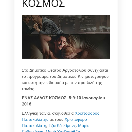
ΚΟΣΜΟΣ
Στο Δημοτικό Θέατρο Αργοστολίου συνεχίζεται
το πρόγραμμα του Δημοτικού Κινηματογράφου
και αυτή την εβδομάδα με την προβολή της
ταινίας :
ΕΝΑΣ ΑΛΛΟΣ ΚΟΣΜΟΣ 8-9-10 Ιανουαρίου
2016
Ελληνική ταινία, σκηνοθεσία
Χριστόφορος
Παπακαλίατης
με τους
Χριστόφορο
Παπακαλίατη
,
Τζέι Κέι Σίμονς
,
Μαρία
Καβογιάννη
,
Μηνά Χατζησάββα