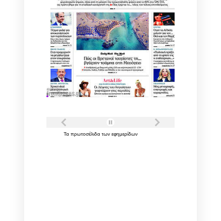
Τα
πρωτοσέλιδα
των
εφημερίδων