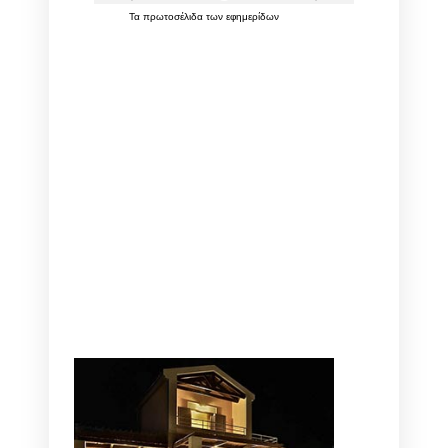
Τα
πρωτοσέλιδα
των
εφημερίδων