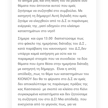
το αίτημά μας και στη θέση του να βάλετε δύο
θέματα που άπτονται αυτού που εμείς
ζητήσαμε να συζητηθεί στο συμβούλιο. Με
εισηγητή τη δήμαρχο! Αυτή δηλαδή που εμείς
ζητάμε να ελεγχθούν από το Δ.Σ οι παράνομες
ενέργειές της ,γιατί οδηγούν στο κλείσιμο
καταστημάτων στο νησί!
Σήμερα και ώρα 13.00 διαπιστώσαμε πως
στο φάκελο της ημερήσιας διάταξης του Δ.Σ ,
κατά παράβαση του κανονισμού του Δ.Σ,δεν
υπάρχει καμιά εισήγηση μα ούτε και το
παραμικρό στοιχείο που να συνοδεύει τα δύο
θέματα που έχετε θέσει στην ημερήσια διάταξη
με εισηγητή τη δήμαρχο. Είναι η απλή
απόδειξη ,πως το θέμα των καταστημάτων του
ΚΙΟΝΙΟΥ δεν θα το φέρνατε στο Δ.Σ αν εμείς
δεν αποκαλύπταμε τις παράνομες πράξεις της
κας Κασσιανού με σκοπό να κλείσει στο Κιόνι
συγκεκριμένα καταστήματα και δεν ζητούσαμε
τη συζήτησή του στο Δ.Σ! Μια απόδειξη που
ενισχύεται από το γεγονός πως, για να