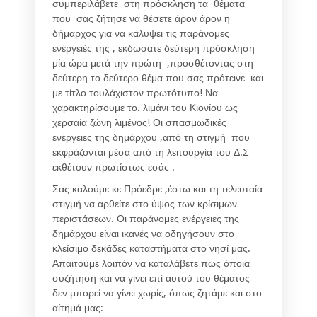
συμπεριλάβετε στη πρόσκληση τα θέματα
που σας ζήτησε να θέσετε άρον άρον η
δήμαρχος για να καλύψει τις παράνομες
ενέργειές της , εκδώσατε δεύτερη πρόσκληση
μία ώρα μετά την πρώτη ,προσθέτοντας στη
δεύτερη το δεύτερο θέμα που σας πρότεινε και
με τίτλο τουλάχιστον πρωτότυπο! Να
χαρακτηρίσουμε το. λιμάνι του Κιονίου ως
χερσαία ζώνη λιμένος! Οι σπασμωδικές
ενέργειες της δημάρχου ,από τη στιγμή που
εκφράζονται μέσα από τη λειτουργία του Δ.Σ
εκθέτουν πρωτίστως εσάς .
Σας καλούμε κε Πρόεδρε ,έστω και τη τελευταία
στιγμή να αρθείτε στο ύψος των κρίσιμων
περιστάσεων. Οι παράνομες ενέργειες της
δημάρχου είναι ικανές να οδηγήσουν στο
κλείσιμο δεκάδες καταστήματα στο νησί μας.
Απαιτούμε λοιπόν να καταλάβετε πως όποια
συζήτηση και να γίνει επί αυτού του θέματος
δεν μπορεί να γίνει χωρίς, όπως ζητάμε και στο
αίτημά μας: