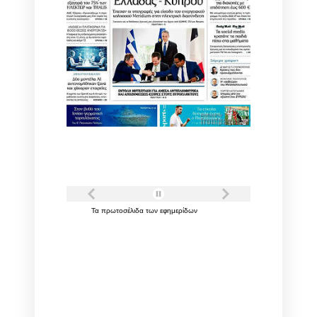
Τα
πρωτοσέλιδα
των
εφημερίδων