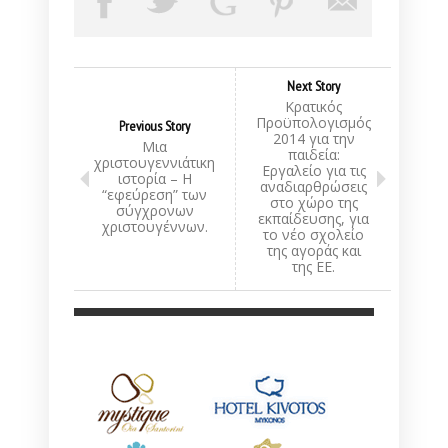
Next Story
Κρατικός
Προϋπολογισμός
Previous Story
2014 για την
Μια
παιδεία:
χριστουγεννιάτικη
Εργαλείο για τις
ιστορία – Η
αναδιαρθρώσεις
“εφεύρεση” των
στο χώρο της
σύγχρονων
εκπαίδευσης, για
χριστουγέννων.
το νέο σχολείο
της αγοράς και
της ΕΕ.