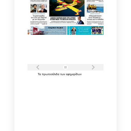
Τα
πρωτοσέλιδα
των
εφημερίδων