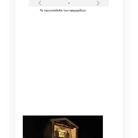
Τα
πρωτοσέλιδα
των
εφημερίδων