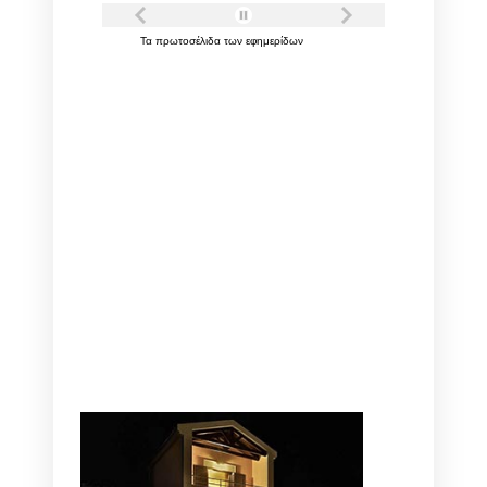
Τα
πρωτοσέλιδα
των
εφημερίδων