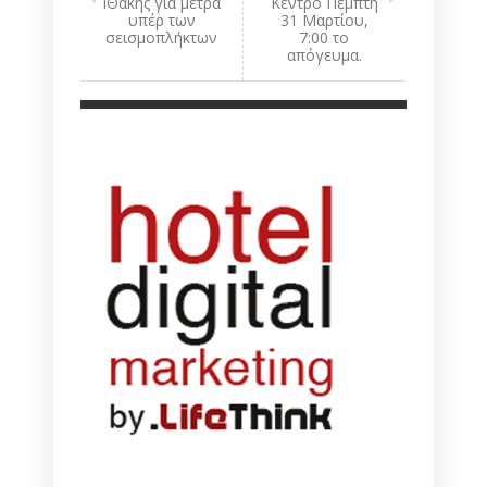
ΙΘάκης για μέτρα
Κέντρο Πέμπτη
υπέρ των
31 Μαρτίου,
σεισμοπλήκτων
7:00 το
απόγευμα.