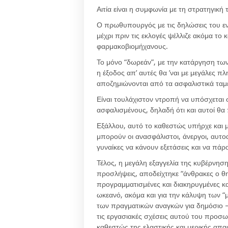
Αιτία είναι η συμφωνία με τη στρατηγική
Ο πρωθυπουργός με τις δηλώσεις του εντ
μέχρι πριν τις εκλογές ψέλλιζε ακόμα τ
φαρμακοβιομήχανους.
Το μόνο “δωρεάν”, με την κατάργηση των 
η έξοδος απ’ αυτές θα ’ναι με μεγάλες π
αποζημιώνονται από τα ασφαλιστικά ταμε
Είναι τουλάχιστον ντροπή να υπόσχεται σ
ασφαλισμένους, δηλαδή ότι και αυτοί θα
Εξάλλου, αυτό το καθεστώς υπήρχε και 
μπορούν οι ανασφάλιστοι, άνεργοι, αυτο
γυναίκες να κάνουν εξετάσεις και να πά
Τέλος, η μεγάλη εξαγγελία της κυβέρνησης
προσλήψεις, αποδείχτηκε “άνθρακες ο θη
προγραμματισμένες και διακηρυγμένες κ
ωκεανό, ακόμα και για την κάλυψη των 
των πραγματικών αναγκών για δημόσιο –
τις εργασιακές σχέσεις αυτού του προσω
καθεστώς της ελαστικής και μερικής απ