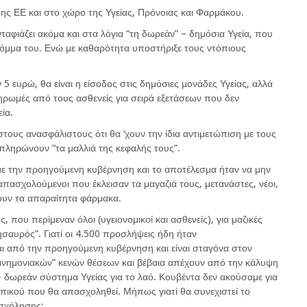
 της ΕΕ και στο χώρο της Υγείας, Πρόνοιας και Φαρμάκου.
αφιάζει ακόμα και στα λόγια “τη δωρεάν” – δημόσια Υγεία, που
ο κόμμα του. Ενώ με καθαρότητα υποστήριξε τους ντόπιους
5 ευρώ, θα είναι η είσοδος στις δημόσιες μονάδες Υγείας, αλλά
ληρωμές από τους ασθενείς για σειρά εξετάσεων που δεν
ία.
τους ανασφάλιστους ότι θα ‘χουν την ίδια αντιμετώπιση με τους
 πληρώνουν “τα μαλλιά της κεφαλής τους”.
με την προηγούμενη κυβέρνηση και το αποτέλεσμα ήταν να μην
απασχολούμενοι που έκλεισαν τα μαγαζιά τους, μετανάστες, νέοι,
ρουν τα απαραίτητα φάρμακα.
, που περίμεναν όλοι (υγειονομικοί και ασθενείς), για μαζικές
σαυρός”. Γιατί οι 4.500 προσλήψεις ήδη ήταν
αι από την προηγούμενη κυβέρνηση και είναι σταγόνα στον
“μνημονιακών” κενών θέσεων και βέβαια απέχουν από την κάλυψη
 δωρεάν σύστημα Υγείας για το λαό. Κουβέντα δεν ακούσαμε για
πικού που θα απασχοληθεί. Μήπως γιατί θα συνεχιστεί το
ασχόλησης;