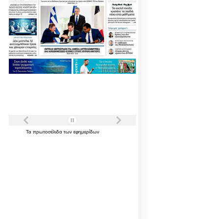
Τα
πρωτοσέλιδα
των
εφημερίδων