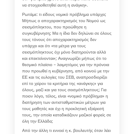
να στοιχειοθετηθεί αυτή η ανάγκη».
Ρωτάμε: τι είδους νομικό πρόβλημα υπάρχει;
Μήπως ο αποχαρακτηρισμός του Νομού ως
σεισμόπληκτου, που προώθησε η
συγκυβέρνηση; Μα η ίδια δεν δηλώνει σε όλους
τους τόνους ότι αποχαρακτηρισμός δεν
υπάρχει και ότι «τα μέτρα για τους
σεισμόπληκτους όχι μόνο διατηρούνται αλλά
και επεκτείνονται»; Αναγνωρίζει μήπως ότι το
θεσμικό πλαίσιο – λαιμητόμος για την πρόνοια
που προωθεί η κυβέρνηση, από κοινού με την
ΕΕ και τις ευλογίες του ΣΕΒ, αναπροσδιορίζει
επί το χείρον τα κριτήρια της «ανάγκης» για
όλους, μαζί και για τους σεισμόπληκτους; Για
ποιον λόγο, τέλος, είναι «νομικό πρόβλημα» η
διατήρηση των αντισταθμιστικών μέτρων για
τους μαθητές και όχι η προκλητική εξαίρεσή
τους, την οποία καταδικάζουν μαζικοί φορείς σε
όλη την Ελλάδα;
Από την άλλη τι εννοεί η κ. βουλευτής όταν λέει