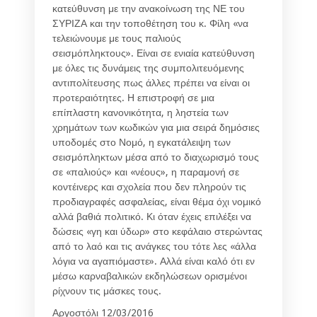
κατεύθυνση με την ανακοίνωση της ΝΕ του
ΣΥΡΙΖΑ και την τοποθέτηση του κ. Φίλη «να
τελειώνουμε με τους παλιούς
σεισμόπληκτους». Είναι σε ενιαία κατεύθυνση
με όλες τις δυνάμεις της συμπολιτευόμενης
αντιπολίτευσης πως άλλες πρέπει να είναι οι
προτεραιότητες. Η επιστροφή σε μια
επίπλαστη κανονικότητα, η ληστεία των
χρημάτων των κωδικών για μια σειρά δημόσιες
υποδομές στο Νομό, η εγκατάλειψη των
σεισμόπληκτων μέσα από το διαχωρισμό τους
σε «παλιούς» και «νέους», η παραμονή σε
κοντέινερς και σχολεία που δεν πληρούν τις
προδιαγραφές ασφαλείας, είναι θέμα όχι νομικό
αλλά βαθιά πολιτικό. Κι όταν έχεις επιλέξει να
δώσεις «γη και ύδωρ» στο κεφάλαιο στερώντας
από το λαό και τις ανάγκες του τότε λες «άλλα
λόγια να αγαπιόμαστε». Αλλά είναι καλό ότι εν
μέσω καρναβαλικών εκδηλώσεων ορισμένοι
ρίχνουν τις μάσκες τους.
Αργοστόλι 12/03/2016