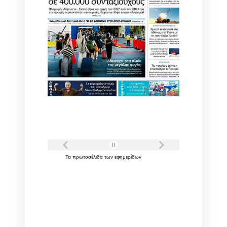
Τα
πρωτοσέλιδα
των
εφημερίδων