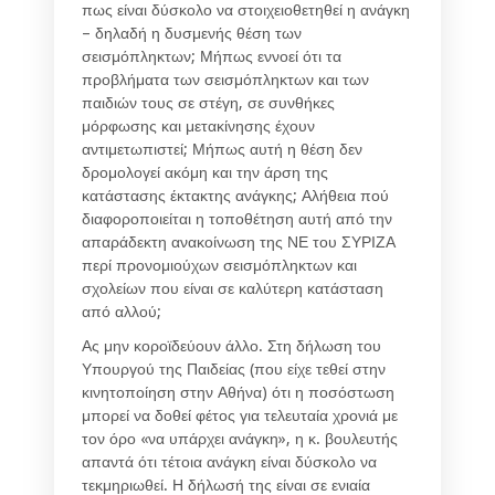
πως είναι δύσκολο να στοιχειοθετηθεί η ανάγκη
– δηλαδή η δυσμενής θέση των
σεισμόπληκτων; Μήπως εννοεί ότι τα
προβλήματα των σεισμόπληκτων και των
παιδιών τους σε στέγη, σε συνθήκες
μόρφωσης και μετακίνησης έχουν
αντιμετωπιστεί; Μήπως αυτή η θέση δεν
δρομολογεί ακόμη και την άρση της
κατάστασης έκτακτης ανάγκης; Αλήθεια πού
διαφοροποιείται η τοποθέτηση αυτή από την
απαράδεκτη ανακοίνωση της ΝΕ του ΣΥΡΙΖΑ
περί προνομιούχων σεισμόπληκτων και
σχολείων που είναι σε καλύτερη κατάσταση
από αλλού;
Ας μην κοροϊδεύουν άλλο. Στη δήλωση του
Υπουργού της Παιδείας (που είχε τεθεί στην
κινητοποίηση στην Αθήνα) ότι η ποσόστωση
μπορεί να δοθεί φέτος για τελευταία χρονιά με
τον όρο «να υπάρχει ανάγκη», η κ. βουλευτής
απαντά ότι τέτοια ανάγκη είναι δύσκολο να
τεκμηριωθεί. Η δήλωσή της είναι σε ενιαία