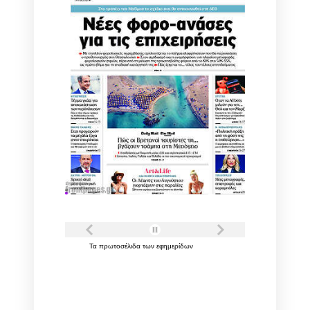
Τα
πρωτοσέλιδα
των
εφημερίδων