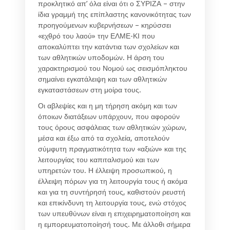
προκλητικό απ’ όλα είναι ότι ο ΣΥΡΙΖΑ – στην
ίδια γραμμή της επίπλαστης κανονικότητας των
προηγούμενων κυβερνήσεων – κηρύσσει
«εχθρό του λαού» την ΕΛΜΕ-ΚΙ που
αποκαλύπτει την κατάντια των σχολείων και
των αθλητικών υποδομών. Η άρση του
χαρακτηρισμού του Νομού ως σεισμόπληκτου
σημαίνει εγκατάλειψη και των αθλητικών
εγκαταστάσεων στη μοίρα τους.
Οι αβλεψίες και η μη τήρηση ακόμη και των
όποιων διατάξεων υπάρχουν, που αφορούν
τους όρους ασφάλειας των αθλητικών χώρων,
μέσα και έξω από τα σχολεία, αποτελούν
σύμφυτη πραγματικότητα των «αξιών» και της
λειτουργίας του καπιταλισμού και των
υπηρετών του. Η έλλειψη προσωπικού, η
έλλειψη πόρων για τη λειτουργία τους ή ακόμα
και για τη συντήρησή τους, καθιστούν ρευστή
και επικίνδυνη τη λειτουργία τους, ενώ στόχος
των υπευθύνων είναι η επιχειρηματοποίηση και
η εμπορευματοποίησή τους. Με άλλοθι σήμερα