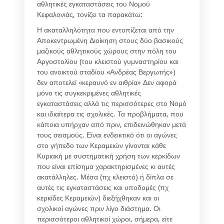
αθλητικές εγκαταστάσεις του Νομού
Κεφαλονιάς, τονίζει τα παρακάτω:
Η ακαταλληλότητα που εντοπίζεται από την
Αποκεντρωμένη Διοίκηση στους δύο βασικούς
μαζικούς αθλητικούς χώρους στην πόλη του
Αργοστολίου (του κλειστού γυμναστηρίου και
του ανοικτού σταδίου «Ανδρέας Βεργωτής»)
δεν αποτελεί «κεραυνό εν αιθρία» Δεν αφορά
μόνο τις συγκεκριμένες αθλητικές
εγκαταστάσεις αλλά τις περισσότερες στο Νομό
και ιδιαίτερα τις σχολικές. Τα προβλήματα, που
κάποια υπήρχαν από πριν, επιδεινώθηκαν μετά
τους σεισμούς. Είναι ενδεικτικό ότι οι αγώνες
στο γήπεδο των Κεραμειών γίνονται κάθε
Κυριακή με συστηματική χρήση των κερκίδων
που είναι επίσημα χαρακτηρισμένες κι αυτές
ακατάλληλες. Μέσα (πχ κλειστό) ή δίπλα σε
αυτές τις εγκαταστάσεις και υποδομές (πχ
κερκίδες Κεραμειών) διεξήχθηκαν και οι
σχολικοί αγώνες πριν λίγο διάστημα. Οι
περισσότεροι αθλητικοί χώροι, σήμερα, είτε