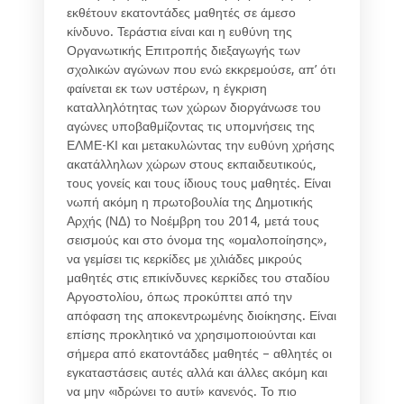
εκθέτουν εκατοντάδες μαθητές σε άμεσο
κίνδυνο. Τεράστια είναι και η ευθύνη της
Οργανωτικής Επιτροπής διεξαγωγής των
σχολικών αγώνων που ενώ εκκρεμούσε, απ’ ότι
φαίνεται εκ των υστέρων, η έγκριση
καταλληλότητας των χώρων διοργάνωσε του
αγώνες υποβαθμίζοντας τις υπομνήσεις της
ΕΛΜΕ-ΚΙ και μετακυλώντας την ευθύνη χρήσης
ακατάλληλων χώρων στους εκπαιδευτικούς,
τους γονείς και τους ίδιους τους μαθητές. Είναι
νωπή ακόμη η πρωτοβουλία της Δημοτικής
Αρχής (ΝΔ) το Νοέμβρη του 2014, μετά τους
σεισμούς και στο όνομα της «ομαλοποίησης»,
να γεμίσει τις κερκίδες με χιλιάδες μικρούς
μαθητές στις επικίνδυνες κερκίδες του σταδίου
Αργοστολίου, όπως προκύπτει από την
απόφαση της αποκεντρωμένης διοίκησης. Είναι
επίσης προκλητικό να χρησιμοποιούνται και
σήμερα από εκατοντάδες μαθητές – αθλητές οι
εγκαταστάσεις αυτές αλλά και άλλες ακόμη και
να μην «ιδρώνει το αυτί» κανενός. Το πιο