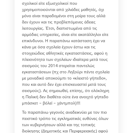
σχολικοί είτε εξωσχολικοί που
χρησιμοποιούνται από χιλιάδες μαθητές, όχι
μόνο είναι παραδομένοι στη μοίρα τους αλλά
δεν έχουν και τις προβλεπόμενες άδειες
λειτουργίας. Έτσι, διαπιστωμένα από τις
αρμόδιες υπηρεσίες, είναι είτε ακατάλληλοι είτε
επικίνδυνοι. Η παραπάνω κατάσταση έχει να
κάνει με όσα σχολεία έχουν έστω και τις
στοιχειώδεις αθλητικές εγκαταστάσεις, αφού η
πλειονότητα των σχολείων ιδιαίτερα μετά τους
σεισμούς του 2014 στερείται παντελώς
εγκαταστάσεων (πχ στο Ληξούρι πέντε σχολεία
με μοναδικό αποκούμπι το «κλειστό γήπεδο»,
που και αυτό δεν έχει επισκευαστεί μετά τους
σεισμούς). Ας σημειωθεί, επίσης, ότι ολόκληρη
η Παλική δεν διαθέτει ούτε ένα ανοιχτό γήπεδο
μπάσκετ – βόλεϊ – χάντμπολ)!!!
Το παραπάνω γεγονός αναδεικνύει με τον πιο
πειστικό τρόπο τις εγκληματικές ευθύνες όλων
των κυβερνήσεων αλλά και της τοπικής
διοίκησης (Δημοτικής και Περιφερειακής) αφού