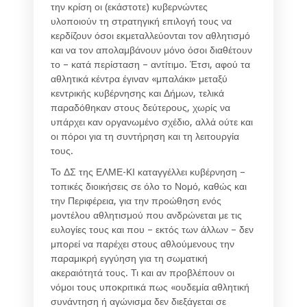
την κρίση οι (εκάστοτε) κυβερνώντες
υλοποιούν τη στρατηγική επιλογή τους να
κερδίζουν όσοι εκμεταλλεύονται τον αθλητισμό
και να τον απολαμβάνουν μόνο όσοι διαθέτουν
το – κατά περίσταση – αντίτιμο. Έτσι, αφού τα
αθλητικά κέντρα έγιναν «μπαλάκι» μεταξύ
κεντρικής κυβέρνησης και Δήμων, τελικά
παραδόθηκαν στους δεύτερους, χωρίς να
υπάρχει καν οργανωμένο σχέδιο, αλλά ούτε και
οι πόροι για τη συντήρηση και τη λειτουργία
τους.
Το ΔΣ της ΕΛΜΕ-ΚΙ καταγγέλλει κυβέρνηση –
τοπικές διοικήσεις σε όλο το Νομό, καθώς και
την Περιφέρεια, για την προώθηση ενός
μοντέλου αθλητισμού που ανδρώνεται με τις
ευλογίες τους και που – εκτός των άλλων – δεν
μπορεί να παρέχει στους αθλούμενους την
παραμικρή εγγύηση για τη σωματική
ακεραιότητά τους. Τι και αν προβλέπουν οι
νόμοι τους υποκριτικά πως «ουδεμία αθλητική
συνάντηση ή αγώνισμα δεν διεξάγεται σε