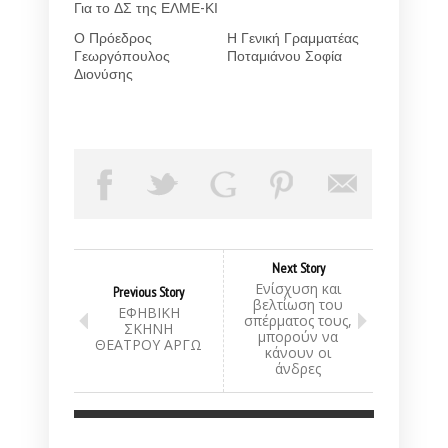
Για το ΔΣ της ΕΛΜΕ-ΚΙ
Ο Πρόεδρος
Η Γενική Γραμματέας
Γεωργόπουλος
Ποταμιάνου Σοφία
Διονύσης
Next Story
Ενίσχυση και
Previous Story
βελτίωση του
ΕΦΗΒΙΚΗ
σπέρματος τους,
ΣΚΗΝΗ
μπορούν να
ΘΕΑΤΡΟΥ ΑΡΓΩ
κάνουν οι
άνδρες