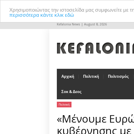
Χρησιμοποιώντας την ιστοσελίδα μας συμφωνείτε με τ
περισσότερα κάντε κλικ εδώ
Kefalonia News | August 8, 2026
Αρχική
Πολιτική
Πολιτισμός
Σοκ & Δεος
Πολιτική
«Μένουμε Ευρώ
κυβέρνησης με