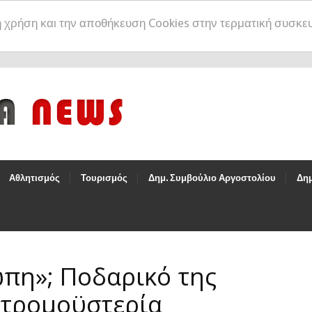
η χρήση και την αποθήκευση Cookies στην τερματική συσκε
Αθλητισμός
Τουρισμός
Δημ. Συμβούλιο Αργοστολίου
Δημ
πη»; Ποδαρικό της
 τρομοϋστερία