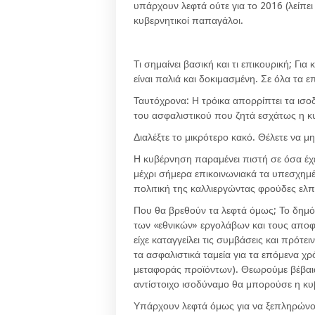
υπάρχουν λεφτά ούτε για το 2016 (λείπει 1
κυβερνητικοί παπαγάλοι.
Τι σημαίνει βασική και τι επικουρική; Γ
είναι παλιά και δοκιμασμένη. Σε όλα τα ε
Ταυτόχρονα: Η τρόικα απορρίπτει τα ισο
του ασφαλιστικού που ζητά εσχάτως η κυ
Διαλέξτε το μικρότερο κακό. Θέλετε να μ
Η κυβέρνηση παραμένει πιστή σε όσα έχει
μέχρι σήμερα επικοινωνιακά τα υπεσχημέ
πολιτική της καλλιεργώντας φρούδες ελπί
Που θα βρεθούν τα λεφτά όμως; Το δημό
των «εθνικών» εργολάβων και τους αποφέ
είχε καταγγείλει τις συμβάσεις και πρότ
τα ασφαλιστικά ταμεία για τα επόμενα χ
μεταφοράς προϊόντων). Θεωρούμε βέβαια 
αντίστοιχο ισοδύναμο θα μπορούσε η κυβ
Υπάρχουν λεφτά όμως για να ξεπληρώνον