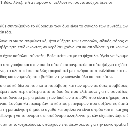
,8δις. λένε), τι θα πάρουν οι μελλοντικοί συνταξιούχοι, λένε οι
ια κάθε συνταξιούχο το άθροισμα των δυο είναι το σύνολο των συντάξιμ
πίπεδα.
δύναμα για το ασφαλιστικό, ήτοι αύξηση των εισφορών, ειδικός φόρος σ
βέρνηση επιδιώκοντας να κερδίσει χρόνο και να αποδώσει η επικοινων
ην έχετε καθόλου σύνταξη; Βολευτείτε και με τα ψίχουλα. Υγεία να έχουμ
 υπογράψει και στην ουσία ούτε διαπραγματεύεται ούτε ψάχνει σχέδια κ
να, τα υλοποιεί και απλώς τροφοδοτεί με σενάρια τα πρωϊνάδικα και τι
δες και αναμονές που βυθίζουν την κοινωνία όλο και πιο κάτω.
σιο οδικό δίκτυο που κατά παράβαση και των όρων σε όσες συμβάσεις 
ρει πολύ περισσότερα από τα δύο δις που «λείπουν» για τις συντάξει
εινε ισοδύναμα με μια μείωση των διοδίων στο 50% που είναι σήμερα, ο
ρόνια. Συνάμα θα περιόριζαν το κόστος μεταφορών που αυξάνει τις δαπά
τη μετακίνηση δημόσιο αγαθό και οφείλει να είναι απρόσκοπτη και χωρ
έρνηση να το ονοματίσει ισοδύναμο αλληλεγγύης, εάν είχε εξαντλήσει 
ται τα τοκοχρεολύσια, υπάρχουν επιπλέον λεφτά για την κοινοπραξία