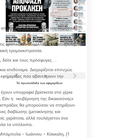
ων αποδοχών του. Η λογική του καρότου
τις τραπεζικές συναλλαγές και αναβολή
ιακή τρομοεκστρατεία.
ε, δείτε και τους πρόσφυγες …
αι ισοδύναμα. Διαχειρίζεται επιτυχώς
ς εφημερίδες που αβαντάρουν την
Τα
πρωτοσέλιδα
των
εφημερίδων
έχουν υπογραφεί βρίσκεται στα χέρια
ς. Εάν η «κυβέρνηση της δικαιοσύνης»
ι εισπράξεις θα μπορούσαν να στηρίξουν
νες διαβίωσης (μετακίνησης και
ίς χαράτσια, αλλά τουλάχιστον ένα
όλα τα υπόλοιπα.
 Μπόμπολα – Ιωάννου – Κόκκαλη, (1