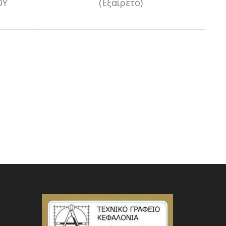
ΟΥ
(Εξαίρετο)