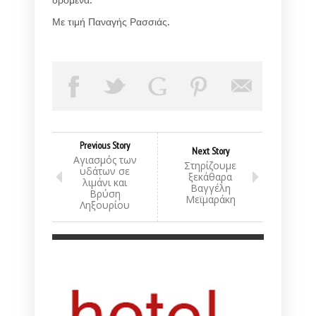
δρόμενα.
Με τιμή Παναγής Ρασσιάς.
Previous Story
Next Story
Αγιασμός των
Στηρίζουμε
υδάτων σε
ξεκάθαρα
λιμάνι και
Βαγγέλη
Βρύση
Μεϊμαράκη
Ληξουρίου