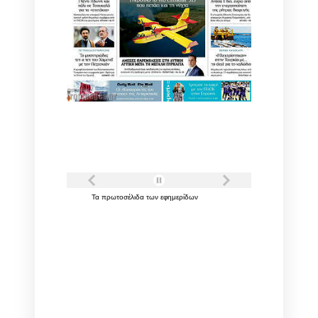
Τα
πρωτοσέλιδα
των
εφημερίδων