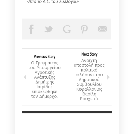
-Από το Δ.Σ. του Συλλόγου-
Next Story
Previous Story
Ανοιχτή
Ο Γραμματέας
αποστολή προς
του Υπουργείου
πολιτικό
Αγροτικής
«κλόουν» του
Ανάπτυξης
Δημοτικού
Δημήτρης
Συμβουλίου
Ιατρίδης
Κεφαλλονιάς
επισκέφθηκε
Βασίλη
τον Δήμαρχο.
Ρουχωτά.