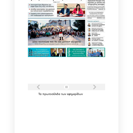
Τα
πρωτοσέλιδα
των
εφημερίδων