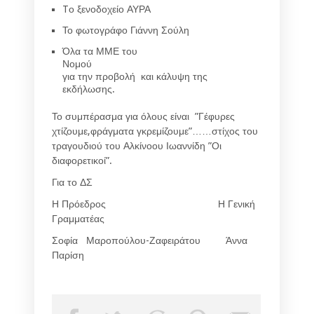
Tο ξενοδοχείο ΑΥΡΑ
Το φωτογράφο Γιάννη Σούλη
Όλα τα ΜΜΕ του
Νομού
για την προβολή και κάλυψη της
εκδήλωσης.
Το συμπέρασμα για όλους είναι ”Γέφυρες
χτίζουμε,φράγματα γκρεμίζουμε”……στίχος του
τραγουδιού του Αλκίνοου Ιωαννίδη ”Οι
διαφορετικοί”.
Για το ΔΣ
Η Πρόεδρος Η Γενική
Γραμματέας
Σοφία Μαροπούλου-Ζαφειράτου Άννα
Παρίση