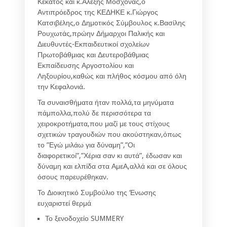
Κεκάτος και κ.Αλέξης Μοσχονάς,ο
Αντιπρόεδρος της ΚΕΔΗΚΕ κ.Γιώργος
Κατσιβέλης,ο Δημοτικός Σύμβουλος κ.Βασίλης
Ρουχωτάς,πρώην Δήμαρχοι Παλικής και
Διευθυντές-Εκπαιδευτικοί σχολείων
Πρωτοβάθμιας και Δευτεροβάθμιας
Εκπαίδευσης Αργοστολίου και
Ληξουρίου,καθώς και πλήθος κόσμου από όλη
την Κεφαλονιά.
Τα συναισθήματα ήταν πολλά,τα μηνύματα
πάμπολλα,πολύ δε περισσότερα τα
χειροκροτήματα,που μαζί με τους στίχους
σχετικών τραγουδιών που ακούστηκαν,όπως
το ”Εγώ μιλάω για δύναμη”,”Οι
διαφορετικοί”,”Χέρια σαν κι αυτά”, έδωσαν και
δύναμη και ελπίδα στα ΑμεΑ,αλλά και σε όλους
όσους παρευρέθηκαν.
Το Διοικητικό Συμβούλιο της ‘Ενωσης
ευχαριστεί θερμά
Το ξενοδοχείο SUMMERY