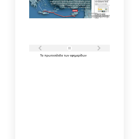
Τα
πρωτοσέλιδα
των
εφημερίδων