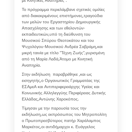
με Κινητικές Αναπηρίες”.
Το πρόγραμμα περιελάμβανε σχετικές ομιλίες
από διακεκριμένους επιστήμονες,τραγούδια
των μελών του Εργαστηρίου Δημιουργικής
Απασχόλησης και των εθελοντών-
εκπαιδευτικών,υπό τη διεύθυνση του
Μουσικού Σπύρου Θεοτοκάτου και του
Ψυχολόγου-Μουσικού Ανδρέα Σαβράμη,και
μικρή ταινία με τίτλο ”Τέχνη Ζωής”,γυρισμένη
από τη Μαρία Λαδά,Άτομο με Κινητική
Αναπηρία.
Στην εκδήλωση παραβρέθηκε ,και ως
εισηγητής,ο Οργανωτικός Γραμματέας της
ΕΣΑμεΑ και Αντιπεριφερειάρχης Υγείας και
Κοινωνικής Αλληλεγγύης Περιφέρειας Δυτικής
Ελλάδας,Αντώνης Χαροκόπος.
Τίμησαν με την παρουσία τους την
εκδήλωση,ως εκπρόσωπος του Μητροπολίτη
ο Πρωτοπρεσβύτερος πατήρ Χαράλαμπος
Μαρκέτος,οι αντιδήμαρχοι κ. Ευάγγελος