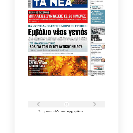
Τα
πρωτοσέλιδα
των
εφημερίδων