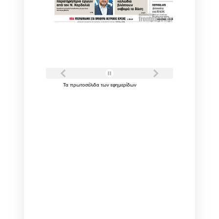
Τα
πρωτοσέλιδα
των
εφημερίδων