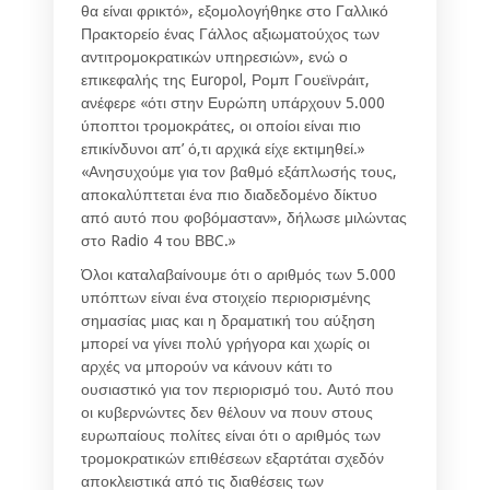
θα είναι φρικτό», εξομολογήθηκε στο Γαλλικό
Πρακτορείο ένας Γάλλος αξιωματούχος των
αντιτρομοκρατικών υπηρεσιών», ενώ ο
επικεφαλής της Europol, Ρομπ Γουεϊνράιτ,
ανέφερε «ότι στην Ευρώπη υπάρχουν 5.000
ύποπτοι τρομοκράτες, οι οποίοι είναι πιο
επικίνδυνοι απ’ ό,τι αρχικά είχε εκτιμηθεί.»
«Ανησυχούμε για τον βαθμό εξάπλωσής τους,
αποκαλύπτεται ένα πιο διαδεδομένο δίκτυο
από αυτό που φοβόμασταν», δήλωσε μιλώντας
στο Radio 4 του ΒΒC.»
Όλοι καταλαβαίνουμε ότι ο αριθμός των 5.000
υπόπτων είναι ένα στοιχείο περιορισμένης
σημασίας μιας και η δραματική του αύξηση
μπορεί να γίνει πολύ γρήγορα και χωρίς οι
αρχές να μπορούν να κάνουν κάτι το
ουσιαστικό για τον περιορισμό του. Αυτό που
οι κυβερνώντες δεν θέλουν να πουν στους
ευρωπαίους πολίτες είναι ότι ο αριθμός των
τρομοκρατικών επιθέσεων εξαρτάται σχεδόν
αποκλειστικά από τις διαθέσεις των