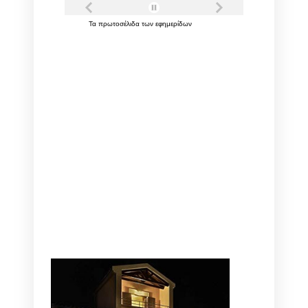
Τα
πρωτοσέλιδα
των
εφημερίδων