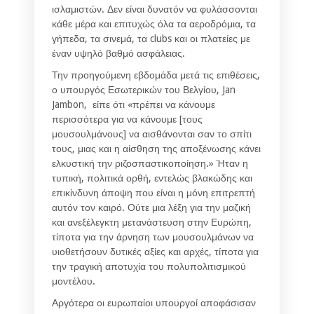
ισλαμιστών. Δεν είναι δυνατόν να φυλάσσονται
κάθε μέρα και επιτυχώς όλα τα αεροδρόμια, τα
γήπεδα, τα σινεμά, τα clubs και οι πλατείες με
έναν υψηλό βαθμό ασφάλειας.
Την προηγούμενη εβδομάδα μετά τις επιθέσεις,
ο υπουργός Εσωτερικών του Βελγίου, Jan
Jambon, είπε ότι «πρέπει να κάνουμε
περισσότερα για να κάνουμε [τους
μουσουλμάνους] να αισθάνονται σαν το σπίτι
τους, μιας και η αίσθηση της αποξένωσης κάνει
ελκυστική την ριζοσπαστικοποίηση.» Ήταν η
τυπική, πολιτικά ορθή, εντελώς βλακώδης και
επικίνδυνη άποψη που είναι η μόνη επιτρεπτή
αυτόν τον καιρό. Ούτε μια λέξη για την μαζική
και ανεξέλεγκτη μετανάστευση στην Ευρώπη,
τίποτα για την άρνηση των μουσουλμάνων να
υιοθετήσουν δυτικές αξίες και αρχές, τίποτα για
την τραγική αποτυχία του πολυπολιτισμικού
μοντέλου.
Αργότερα οι ευρωπαίοι υπουργοί αποφάσισαν