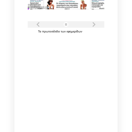
Τα
πρωτοσέλιδα
των
εφημερίδων