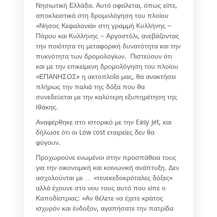
Νησιωτική Ελλάδα. Αυτό οφείλεται, όπως είπε,
αποκλειστικά στη δρομολόγηση του πλοίου
«Νήσος Κεφαλονιά» στη γραμμή Κυλλήνης –
Πόρου και Κυλλήνης – Αργοστόλι, ανεβάζοντας
την ποιότητα τη μεταφορική δυνατότητα και την
πυκνότητα των δρομολογίων. Πιστεύουν ότι
και με την επικείμενη δρομολόγηση του πλοίου
«ΕΠΑΝΗΣΟΣ» η ακτοπλοΐα μας, θα ανακτήσει
πλήρως την παλιά της δόξα που θα
συνεδεύεται με την καλύτερη εξυπηρέτηση της
Ιθάκης.
Αναφέρθηκε στο ιστορικό με την Easy Jet, και
δήλωσε ότι οι Low cost εταιρείες δεν θα
φύγουν.
Προχωρούνε ενωμένοι στην προσπάθεια τους
για την οικονομική και κοινωνική ανάπτυξη. Δεν
ασχολούνται με … «τενεκεδοκρόταλες δόξες»
αλλά έχουνε στο νου τους αυτό που είπε ο
Καποδίστριας: «Αν θέλετε να έχετε κράτος
ισχυρόν και ένδοξον, αγαπήσατε την πατρίδα