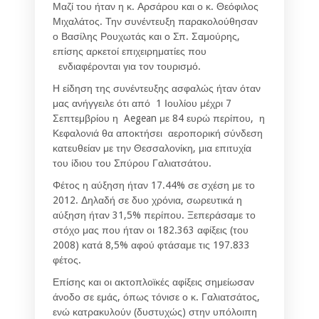
Μαζί του ήταν η κ. Αρσάρου και ο κ. Θεόφιλος
Μιχαλάτος. Την συνέντευξη παρακολούθησαν
ο Βασίλης Ρουχωτάς και ο Σπ. Σαμούρης,
επίσης αρκετοί επιχειρηματίες που
ενδιαφέρονται για τον τουρισμό.
Η είδηση της συνέντευξης ασφαλώς ήταν όταν
μας ανήγγειλε ότι από 1 Ιουλίου μέχρι 7
Σεπτεμβρίου η Aegean με 84 ευρώ περίπου, η
Κεφαλονιά θα αποκτήσει αεροπορική σύνδεση
κατευθείαν με την Θεσσαλονίκη, μια επιτυχία
του ίδιου του Σπύρου Γαλιατσάτου.
Φέτος η αύξηση ήταν 17.44% σε σχέση με το
2012. Δηλαδή σε δυο χρόνια, σωρευτικά η
αύξηση ήταν 31,5% περίπου. Ξεπεράσαμε το
στόχο μας που ήταν οι 182.363 αφίξεις (του
2008) κατά 8,5% αφού φτάσαμε τις 197.833
φέτος.
Επίσης και οι ακτοπλοϊκές αφίξεις σημείωσαν
άνοδο σε εμάς, όπως τόνισε ο κ. Γαλιατσάτος,
ενώ κατρακυλούν (δυστυχώς) στην υπόλοιπη