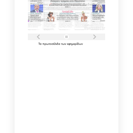
Τα
πρωτοσέλιδα
των
εφημερίδων