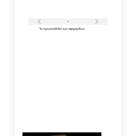
Τα
πρωτοσέλιδα
των
εφημερίδων