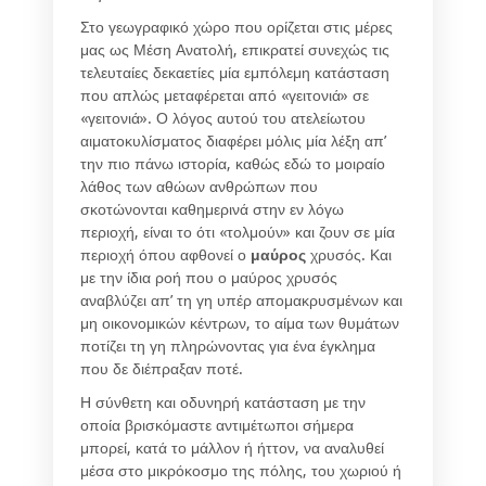
Στο γεωγραφικό χώρο που ορίζεται στις μέρες
μας ως Μέση Ανατολή, επικρατεί συνεχώς τις
τελευταίες δεκαετίες μία εμπόλεμη κατάσταση
που απλώς μεταφέρεται από «γειτονιά» σε
«γειτονιά». Ο λόγος αυτού του ατελείωτου
αιματοκυλίσματος διαφέρει μόλις μία λέξη απ’
την πιο πάνω ιστορία, καθώς εδώ το μοιραίο
λάθος των αθώων ανθρώπων που
σκοτώνονται καθημερινά στην εν λόγω
περιοχή, είναι το ότι «τολμούν» και ζουν σε μία
περιοχή όπου αφθονεί ο
μαύρος
χρυσός. Και
με την ίδια ροή που ο μαύρος χρυσός
αναβλύζει απ’ τη γη υπέρ απομακρυσμένων και
μη οικονομικών κέντρων, το αίμα των θυμάτων
ποτίζει τη γη πληρώνοντας για ένα έγκλημα
που δε διέπραξαν ποτέ.
Η σύνθετη και οδυνηρή κατάσταση με την
οποία βρισκόμαστε αντιμέτωποι σήμερα
μπορεί, κατά το μάλλον ή ήττον, να αναλυθεί
μέσα στο μικρόκοσμο της πόλης, του χωριού ή