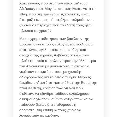
Αμερικανούς που δεν ήταν άλλοι απ’ τους
Αζτέκους, τους Μάγιας και τους Ίνκας. Αυτά τα
έθνη, που σήμερα έχουν εξαφανιστεί, είχαν
διαπράξει ένα μοιραίο σφάλμα : τολμούσαν και
ζούσαν σε περιοχές που τα εδάφη τους ήταν
πλούσια σε χρυσό!
Με τις χρηματοδοτήσεις των βασιλέων της
Ευρώπης και υπό τις ευλογίες της εκκλησίας,
απατεώνες, εγκληματίες και περιθωριακά
στοιχεία της γηραιάς Αλβιόνας στελέχωναν
πλοία τα οποία απέπλεαν προς την άλλη μεριά
του Ατλαντικού με μοναδικό τους στόχο να
γεμίσουν τα αμπάρια τους με χρυσάφι
αδιαφορώντας για το όποιο τίμημα. Μερικές
δεκάδες απ’ αυτά τα «κατακάθια» της Ευρώπης
ήταν σε θέση, εξαιτίας των όπλων που
διέθεταν, να εξανδραποδίζουν ολόκληρους
οικισμούς χιλιάδων αθώων ανθρώπων και να
παίρνουν βιαίως ό,τι επιθυμούσε η
αρρωστημένη επιθυμία τους χωρίς να
λογοδοτούν σε κανέναν.