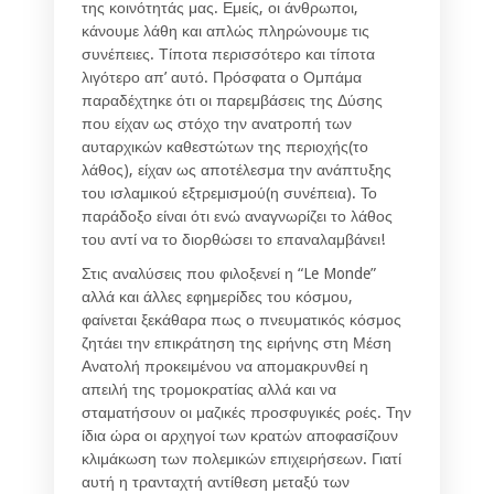
της κοινότητάς μας. Εμείς, οι άνθρωποι,
κάνουμε λάθη και απλώς πληρώνουμε τις
συνέπειες. Τίποτα περισσότερο και τίποτα
λιγότερο απ’ αυτό. Πρόσφατα ο Ομπάμα
παραδέχτηκε ότι οι παρεμβάσεις της Δύσης
που είχαν ως στόχο την ανατροπή των
αυταρχικών καθεστώτων της περιοχής(το
λάθος), είχαν ως αποτέλεσμα την ανάπτυξης
του ισλαμικού εξτρεμισμού(η συνέπεια). Το
παράδοξο είναι ότι ενώ αναγνωρίζει το λάθος
του αντί να το διορθώσει το επαναλαμβάνει!
Στις αναλύσεις που φιλοξενεί η “Le Monde”
αλλά και άλλες εφημερίδες του κόσμου,
φαίνεται ξεκάθαρα πως ο πνευματικός κόσμος
ζητάει την επικράτηση της ειρήνης στη Μέση
Ανατολή προκειμένου να απομακρυνθεί η
απειλή της τρομοκρατίας αλλά και να
σταματήσουν οι μαζικές προσφυγικές ροές. Την
ίδια ώρα οι αρχηγοί των κρατών αποφασίζουν
κλιμάκωση των πολεμικών επιχειρήσεων. Γιατί
αυτή η τρανταχτή αντίθεση μεταξύ των