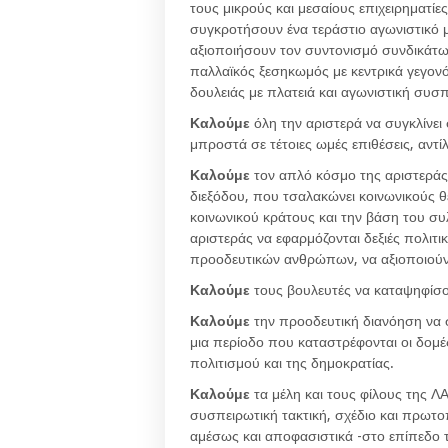
τους μικρούς και μεσαίους επιχειρηματίε
συγκροτήσουν ένα τεράστιο αγωνιστικό
αξιοποιήσουν τον συντονισμό συνδικάτω
παλλαϊκός ξεσηκωμός με κεντρικά γεγονότ
δουλειάς με πλατειά και αγωνιστική συσ
Καλούμε
όλη την αριστερά να συγκλίνει
μπροστά σε τέτοιες ωμές επιθέσεις, αντί
Καλούμε
τον απλό κόσμο της αριστεράς 
διεξόδου, που τσαλακώνει κοινωνικούς θ
κοινωνικού κράτους και την βάση του συ
αριστεράς να εφαρμόζονται δεξιές πολιτι
προοδευτικών ανθρώπων, να αξιοποιούντ
Καλούμε
τους βουλευτές να καταψηφίσο
Καλούμε
την προοδευτική διανόηση να σ
μια περίοδο που καταστρέφονται οι δομέ
πολιτισμού και της δημοκρατίας.
Καλούμε
τα μέλη και τους φίλους της 
συσπειρωτική τακτική, σχέδιο και πρωτ
αμέσως και αποφασιστικά -στο επίπεδο