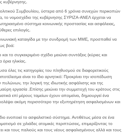
ης κυβέρνησης.
Πολιτικού Συμβουλίου, ύστερα από 6 χρόνια συνεχών περικοπών
τα, το νομοσχέδιο της κυβέρνησης ΣΥΡΙΖΑ-ΑΝΕΛ έρχεται να
ακρωτηριασμένο σύστημα κοινωνικής προστασίας και ασφάλειας,
ύθερες επιλογές.
ινωνιακή καταιγίδα με την συνδρομή των ΜΜΕ, προσπαθεί να
μως βοά:
και το συγκεκριμένο σχέδιο μειώνει συντάξεις (κύριες και
α όρια ηλικίας.
υσα όλες τις κατηγορίες του πληθυσμού σε διαφορετικούς
ποτέλεσμα είναι το ίδιο αρνητικό: Προκρίνει την ισοπέδωση
ν πυλώνων, την λογική της ιδιωτικής ασφάλισης και της
 μαύρη εργασία .Επίσης μειώνει την συμμετοχή του κράτους στις
ατικά επί μέρους ταμείων έχουν απομείνει, δημιουργεί ένα
κολέψει ακόμη περισσότερο την εξυπηρέτηση ασφαλισμένων και
διο ενοποιεί το ασφαλιστικό σύστημα. Αντιθέτως μέσα σε ένα
ματισμό σε χιλιάδες ατομικές περιπτώσεις, επιμερίζοντας το
ι και τους παλιούς και τους νέους ασφαλισμένους αλλά και τους