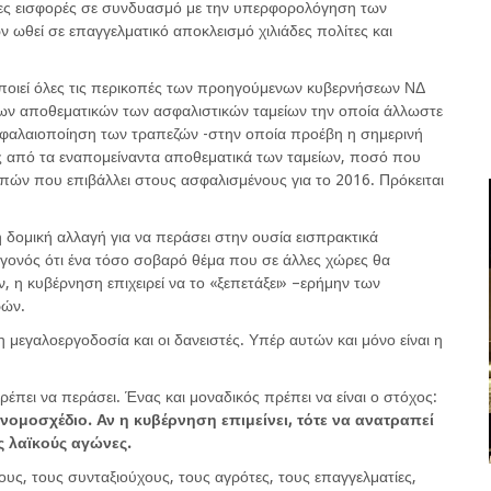
λες εισφορές σε συνδυασμό με την υπερφορολόγηση των
 ωθεί σε επαγγελματικό αποκλεισμό χιλιάδες πολίτες και
οποιεί όλες τις περικοπές των προηγούμενων κυβερνήσεων ΝΔ
ων αποθεματικών των ασφαλιστικών ταμείων την οποία άλλωστε
κεφαλαιοποίηση των τραπεζών -στην οποία προέβη η σημερινή
 από τα εναπομείναντα αποθεματικά των ταμείων, ποσό που
κοπών που επιβάλλει στους ασφαλισμένους για το 2016. Πρόκειται
 δομική αλλαγή για να περάσει στην ουσία εισπρακτικά
γεγονός ότι ένα τόσο σοβαρό θέμα που σε άλλες χώρες θα
, η κυβέρνηση επιχειρεί να το «ξεπετάξει» –ερήμην των
ρών.
η μεγαλοεργοδοσία και οι δανειστές. Υπέρ αυτών και μόνο είναι η
ρέπει να περάσει. Ένας και μοναδικός πρέπει να είναι ο στόχος:
 νομοσχέδιο. Αν η κυβέρνηση επιμείνει, τότε να ανατραπεί
ς λαϊκούς αγώνες.
υς, τους συνταξιούχους, τους αγρότες, τους επαγγελματίες,