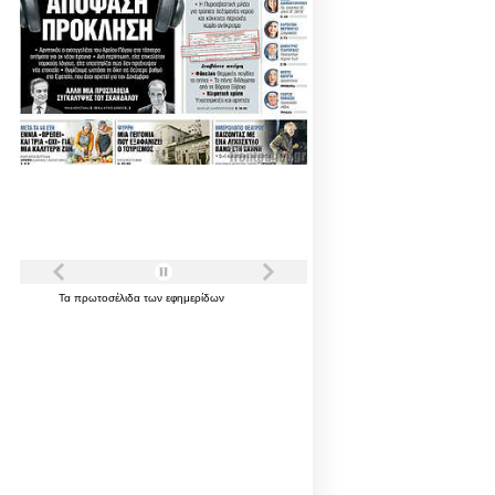
Τα
πρωτοσέλιδα
των
εφημερίδων