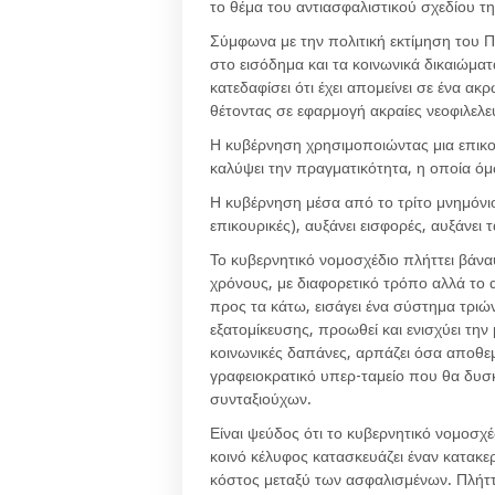
το θέμα του αντιασφαλιστικού σχεδίου τ
Σύμφωνα με την πολιτική εκτίμηση του 
στο εισόδημα και τα κοινωνικά δικαιώμα
κατεδαφίσει ότι έχει απομείνει σε ένα 
θέτοντας σε εφαρμογή ακραίες νεοφιλελε
Η κυβέρνηση χρησιμοποιώντας μια επικο
καλύψει την πραγματικότητα, η οποία ό
Η κυβέρνηση μέσα από το τρίτο μνημόνιο 
επικουρικές), αυξάνει εισφορές, αυξάνει τ
Το κυβερνητικό νομοσχέδιο πλήττει βάνα
χρόνους, με διαφορετικό τρόπο αλλά το α
προς τα κάτω, εισάγει ένα σύστημα τριώ
εξατομίκευσης, προωθεί και ενισχύει την
κοινωνικές δαπάνες, αρπάζει όσα αποθεμ
γραφειοκρατικό υπερ-ταμείο που θα δυσ
συνταξιούχων.
Είναι ψεύδος ότι το κυβερνητικό νομοσχέ
κοινό κέλυφος κατασκευάζει έναν κατακερ
κόστος μεταξύ των ασφαλισμένων. Πλήττε