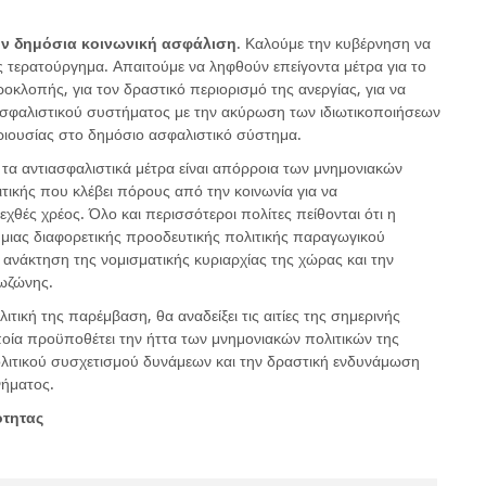
την δημόσια κοινωνική ασφάλιση
. Καλούμε την κυβέρνηση να
 τερατούργημα. Απαιτούμε να ληφθούν επείγοντα μέτρα για το
οκλοπής, για τον δραστικό περιορισμό της ανεργίας, για να
σφαλιστικού συστήματος με την ακύρωση των ιδιωτικοποιήσεων
ριουσίας στο δημόσιο ασφαλιστικό σύστημα.
ι τα αντιασφαλιστικά μέτρα είναι απόρροια των μνημονιακών
λιτικής που κλέβει πόρους από την κοινωνία για να
θές χρέος. Όλο και περισσότεροι πολίτες πείθονται ότι η
 μιας διαφορετικής προοδευτικής πολιτικής παραγωγικού
 ανάκτηση της νομισματικής κυριαρχίας της χώρας και την
ωζώνης.
ιτική της παρέμβαση, θα αναδείξει τις αιτίες της σημερινής
οποία προϋποθέτει την ήττα των μνημονιακών πολιτικών της
ολιτικού συσχετισμού δυνάμεων και την δραστική ενδυνάμωση
νήματος.
ότητας