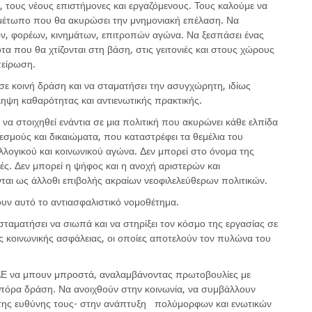
ς, τους νέους επιστήμονες και εργαζόμενους. Τους καλούμε να
 μέτωπο που θα ακυρώσει την μνημονιακή επέλαση. Να
ν, φορέων, κινημάτων, επιτροπών αγώνα. Να ξεσπάσει ένας
α που θα χτίζονται στη βάση, στις γειτονιές και στους χώρους
πείρωση.
 σε κοινή δράση και να σταματήσει την ασυγχώρητη, ιδίως
ληψη καθαρότητας και αντιενωτικής πρακτικής.
να στοιχηθεί ενάντια σε μια πολιτική που ακυρώνει κάθε ελπίδα
εσμούς και δικαιώματα, που καταστρέφει τα θεμέλια του
λλογικού και κοινωνικού αγώνα. Δεν μπορεί στο όνομα της
κές. Δεν μπορεί η ψήφος και η ανοχή αριστερών και
αι ως άλλοθι επιβολής ακραίων νεοφιλελεύθερων πολιτικών.
υν αυτό το αντιασφαλιστικό νομοθέτημα.
ταματήσει να σιωπά και να στηρίξει τον κόσμο της εργασίας σε
ς κοινωνικής ασφάλειας, οι οποίες αποτελούν τον πυλώνα του
ΛΑΕ να μπουν μπροστά, αναλαμβάνοντας πρωτοβουλίες με
οπόρα δράση. Να ανοιχθούν στην κοινωνία, να συμβάλλουν
 της ευθύνης τους- στην ανάπτυξη πολύμορφων και ενωτικών