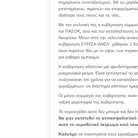
σημερινούς συνταξιούχους. Με τις μεγά
επιστημόνων, αγροτών και επαγγελματιών
ιδιαίτερα τους νέους και τις νέες.
Με την πολιτική της η κυβέρνηση νομιμ
και ΠΑΣΟΚ, όσο και την καταλήστευση τ
διευρύνει. Μόνο από την τελευταία ανα
κυβέρνηση ΣΥΡΙΖΑ-ΑΝΕΛ- χάθηκαν 2 δις
είναι περίπου ίδιο με το ύψος των περι
για καθαρό εμπαιγμό.
Η κυβέρνηση αξιοποιεί μια ψευδεπίγραφη
μνημονιακά μέτρα. Είναι εκπληκτικό το 
συζητούσαν επί χρόνια για να καταλήξουν
εργαζομένων- σε διάστημα κάποιων ημε
Οι μόνοι σύμμαχοι της κυβέρνησης είναι 
ταξική μεροληψία της κυβέρνησης.
Το νομοσχέδιο αυτό δεν μπορεί και δεν π
Να μην κατατεθεί το αντιασφαλιστικό
αυτό το νομοθετικό έκτρωμα από του
Καλούμε
σε πανστρατιά τους εργαζόμενο