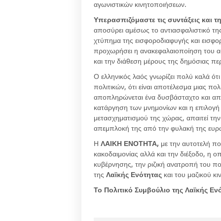
αγωνιστικών κινητοποιήσεων.
Υπερασπιζόμαστε τις συντάξεις και 
αποσύρει αμέσως το αντιασφαλιστικό της
χτύπημα της εισφοροδιαφυγής και εισφορ
προχωρήσει η ανακεφαλαιοποίηση του α
και την διάθεση μέρους της δημόσιας πε
Ο ελληνικός λαός γνωρίζει πολύ καλά ότ
πολιτικών, ότι είναι αποτέλεσμα μιας πο
αποπληρώνεται ένα δυσβάσταχτο και απεχ
κατάργηση των μνημονίων και η επιλογή
μετασχηματισμού της χώρας, απαιτεί την
απεμπλοκή της από την φυλακή της ευρ
Η
ΛΑΙΚΗ ΕΝΟΤΗΤΑ,
με την αυτοτελή πολ
κακοδαιμονίας αλλά και την διέξοδο, η 
κυβέρνησης, την ριζική ανατροπή του π
της
Λαϊκής Ενότητας
και του μαζικού κι
Το Πολιτικό Συμβούλιο της Λαϊκής Εν