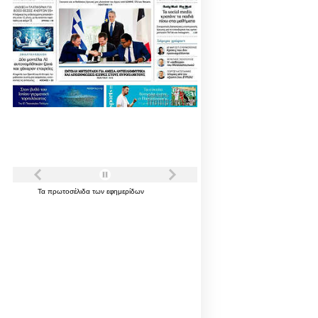
Τα
πρωτοσέλιδα
των
εφημερίδων