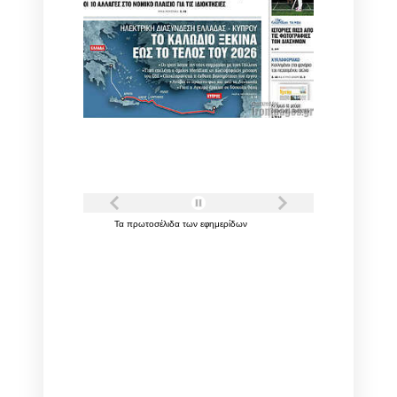
Τα
πρωτοσέλιδα
των
εφημερίδων