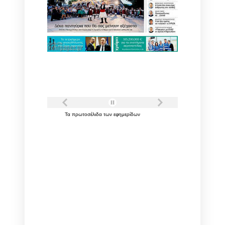
Τα
πρωτοσέλιδα
των
εφημερίδων