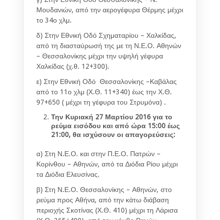
Μουδανιών, από την αερογέφυρα Θέρμης μέχρι
το 34ο χλμ.
δ) Στην Εθνική Οδό Σχηματαρίου – Χαλκίδας,
από τη διασταύρωσή της με τη Ν.Ε.Ο. Αθηνών
– Θεσσαλονίκης μέχρι την υψηλή γέφυρα
Χαλκίδας (χ.θ. 12+300).
ε) Στην Εθνική Οδό Θεσσαλονίκης –Καβάλας
από το 11ο χλμ (Χ.Θ. 11+340) έως την Χ.Θ.
97+650 ( μέχρι τη γέφυρα του Στρυμόνα) .
Την Κυριακή 27 Μαρτίου 2016 για το
ρεύμα εισόδου και από ώρα 15:00 έως
21:00, θα ισχύσουν οι απαγορεύσεις:
α) Στη Ν.Ε.Ο. και στην Π.Ε.Ο. Πατρών –
Κορίνθου – Αθηνών, από τα Διόδια Ρίου μέχρι
τα Διόδια Ελευσίνας.
β) Στη Ν.Ε.Ο. Θεσσαλονίκης – Αθηνών, στο
ρεύμα προς Αθήνα, από την κάτω διάβαση
περιοχής Σκοτίνας (Χ.Θ. 410) μέχρι τη Λάρισα