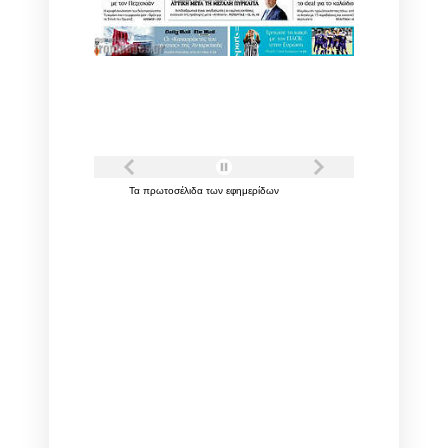
Τα
πρωτοσέλιδα
των
εφημερίδων