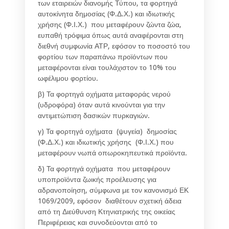
των εταιρειών διανομής Τύπου, τα φορτηγά
αυτοκίνητα δημοσίας (Φ.Δ.Χ.) και ιδιωτικής
χρήσης (Φ.Ι.Χ.) που μεταφέρουν ζώντα ζώα,
ευπαθή τρόφιμα όπως αυτά αναφέρονται στη
διεθνή συμφωνία ΑΤΡ, εφόσον το ποσοστό του
φορτίου των παραπάνω προϊόντων που
μεταφέρονται είναι τουλάχιστον το 10% του
ωφέλιμου φορτίου.
β) Τα φορτηγά οχήματα μεταφοράς νερού
(υδροφόρα) όταν αυτά κινούνται για την
αντιμετώπιση δασικών πυρκαγιών.
γ) Τα φορτηγά οχήματα (ψυγεία) δημοσίας
(Φ.Δ.Χ.) και ιδιωτικής χρήσης (Φ.Ι.Χ.) που
μεταφέρουν νωπά οπωροκηπευτικά προϊόντα.
δ) Τα φορτηγά οχήματα που μεταφέρουν
υποπροϊόντα ζωικής προέλευσης για
αδρανοποίηση, σύμφωνα με τον κανονισμό ΕΚ
1069/2009, εφόσον διαθέτουν σχετική άδεια
από τη Διεύθυνση Κτηνιατρικής της οικείας
Περιφέρειας και συνοδεύονται από το