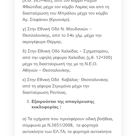
(Χ.Θ. 365+400), από τον κόμβο Ραχών
Φθιώτιδας μέχρι τον κόμβο Λαμίας και από τη
διασταύρωση του Μπράλου μέχρι τον κόμβο
Αγ. Στεφάνου (Κρυονέρι).
γ) Στην Εθνική Οδό Ν. Μουδανιών –
Θεσσαλονίκης, από το 34ο χλμ. μέχρι την
αερογέφυρα Θέρμης.
δ) Στην Εθνική Οδό Χαλκίδας – Σχηματαρίου,
από την υψηλή γέφυρα Χαλκίδας (χ.θ. 12+300)
μέχρι τη διασταύρωσή της με τη Ν.Ε.Ο.
Αθηνών – Θεσσαλονίκης.
ε) Στην Εθνική Οδό Καβάλας- Θεσσαλονίκης
από τη γέφυρα Στρυμόνα μέχρι την
διασταύρωση Ρεντίνας.
Εξαιρούνται της απαγόρευσης
κυκλοφορίας :
α) Τα οχήματα που προσφέρουν οδική βοήθεια,
σύμφωνα με Ν.3651/2008, τα φορτηγά
αυτοκίνητα των ΕΛ.ΤΑ, τα φορτηγά αυτοκίνητα