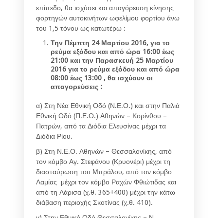
επίπεδο, θα ισχύσει και απαγόρευση κίνησης
φορτηγών αυτοκινήτων ωφελίμου φορτίου άνω
του 1,5 τόνου ως κατωτέρω :
Την Πέμπτη 24 Μαρτίου 2016, για το
ρεύμα εξόδου και από ώρα 16:00 έως
21:00 και την Παρασκευή 25 Μαρτίου
2016 για το ρεύμα εξόδου και από ώρα
08:00 έως 13:00 , θα ισχύουν οι
απαγορεύσεις :
α) Στη Νέα Εθνική Οδό (Ν.Ε.Ο.) και στην Παλιά
Εθνική Οδό (Π.Ε.Ο.) Αθηνών – Κορίνθου –
Πατρών, από τα Διόδια Ελευσίνας μέχρι τα
Διόδια Ρίου.
β) Στη Ν.Ε.Ο. Αθηνών – Θεσσαλονίκης, από
τον κόμβο Αγ. Στεφάνου (Κρυονέρι) μέχρι τη
διασταύρωση του Μπράλου, από τον κόμβο
Λαμίας μέχρι τον κόμβο Ραχών Φθιώτιδας και
από τη Λάρισα (χ.θ. 365+400) μέχρι την κάτω
διάβαση περιοχής Σκοτίνας (χ.θ. 410).
γ) Στην Εθνική Οδό Θεσσαλονίκης – Ν.