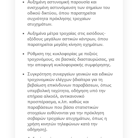
Αυξημένη αστυνομική παρουσία και
ενισχυμένη αστυνόμευση των σημείων του
οδικού δικτύου, όπου παρατηρείται
συχνότητα πρόκλησης τροχαίων
ατυχημάτων.
Αυξημένα μέτρα τροχαίας στις εισόδους-
εξόδους μεγάλων αστικών κέντρων, όπου
παρατηρείται μεγάλη κίνηση οχημάτων.
Ρύθμιση της κυκλοφορίας με πεζούς
τροχονόμους, σε βασικές διασταυρώσεις, για
την αποφυγή κυκλοφοριακής συμφόρησης.
Συγκρότηση συνεργείων γενικών και ειδικών
τροχονομικών ελέγχων (ιδιαίτερα για τη
βεβαίωση επικίνδυνων παραβάσεων, όπως
υπερβολική ταχύτητα, οδήγηση υπό την
επήρεια αλκοόλ, αντικανονικό
προσπέρασμα, κ.λπ. καθώς και
παραβάσεων που βάσει στατιστικών
στοιχείων ευθύνονται για την πρόκληση
σοβαρών τροχαίων ατυχημάτων, όπως η
χρήση κινητών τηλεφώνων κατά την
οδήγηση).