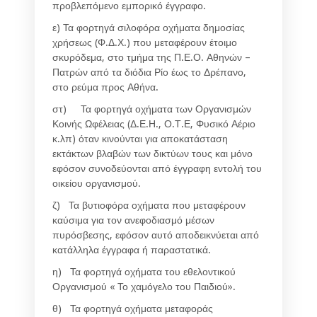
προβλεπόμενο εμπορικό έγγραφο.
ε) Τα φορτηγά σιλοφόρα οχήματα δημοσίας
χρήσεως (Φ.Δ.Χ.) που μεταφέρουν έτοιμο
σκυρόδεμα, στο τμήμα της Π.Ε.Ο. Αθηνών –
Πατρών από τα διόδια Ρίο έως το Δρέπανο,
στο ρεύμα προς Αθήνα.
στ) Τα φορτηγά οχήματα των Οργανισμών
Κοινής Ωφέλειας (Δ.Ε.Η., Ο.Τ.Ε, Φυσικό Αέριο
κ.λπ) όταν κινούνται για αποκατάσταση
εκτάκτων βλαβών των δικτύων τους και μόνο
εφόσον συνοδεύονται από έγγραφη εντολή του
οικείου οργανισμού.
ζ) Τα βυτιοφόρα οχήματα που μεταφέρουν
καύσιμα για τον ανεφοδιασμό μέσων
πυρόσβεσης, εφόσον αυτό αποδεικνύεται από
κατάλληλα έγγραφα ή παραστατικά.
η) Τα φορτηγά οχήματα του εθελοντικού
Οργανισμού « Το χαμόγελο του Παιδιού».
θ) Τα φορτηγά οχήματα μεταφοράς