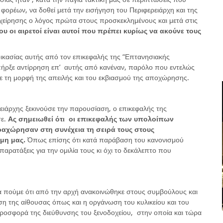
φορέων, να δοθεί μετά την εισήγηση του Περιφερειάρχη και της
ιχείρησης ο λόγος πρώτα στους προσκεκλημένους και μετά στις
ου οι αιρετοί είναι αυτοί που πρέπει κυρίως να ακούνε τους
ικασίας αυτής από τον επικεφαλής της “Επτανησιακής
υπήρξε αντίρρηση επ’ αυτής από κανέναν, παρόλο που εντελώς
ε τη μορφή της απειλής και του εκβιασμού της αποχώρησης.
ειάρχης ξεκινούσε την παρουσίαση, ο επικεφαλής της
σε.
Ας σημειωθεί ότι οι επικεφαλής των υπολοίπων
χώρησαν στη συνέχεια τη σειρά τους στους
μη μας.
Όπως επίσης ότι κατά παράβαση του κανονισμού
παρατάξεις για την ομιλία τους κι όχι το δεκάλεπτο που
να πούμε ότι από την αρχή ανακοινώθηκε στους συμβούλους και
η της αίθουσας όπως και η οργάνωση του κυλικείου και του
προσφορά της διεύθυνσης του ξενοδοχείου, στην οποία και τώρα