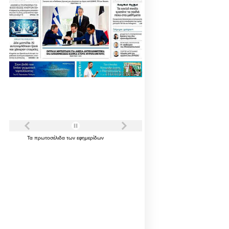
Τα
πρωτοσέλιδα
των
εφημερίδων