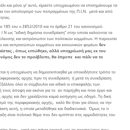
λι και μόνο γι’ αυτό, είμαστε υποχρεωμένοι να επισημάνουμε τα
ια τον απολογισμό των πεπραγμένων της Π.Ι.Ν. μετά και από
τητας.
ο 185 του ν.3852/2010 και το άρθρο 21 του κανονισμού
 Ι Ν ως “ειδική δημόσια συνεδρίαση” στην οποία καλούνται τα
ούλευσης και εκπρόσωποι των πολιτικών κομμάτων. Η παρουσία
υ και εκπροσώπων κομμάτων και κοινωνικών φορέων
δεν
έστας , όπως ειπώθηκε, αλλά υποχρέωσή μας εκ του
 νόμος δεν το προέβλεπε, θα έπρεπε και πάλι να το
εται η υποχρέωση να δημοσιοποιηθεί με οποιοδήποτε τρόπο το
ριφερειακής αρχής πριν τη συνεδρίαση ή μετά τη συνεδρίαση
άλλου όλοι οι σύμβουλοι και ειδικά οι επικεφαλής των
ή τους άποψη και εικόνα για το αν παρήχθη και ποιο έργο και
ς αρχής και δεν χρειάζονται καμιά εισήγηση ως οδηγό. Τη δική
μό της περιφερειακής αρχής, καλό θα ήταν για όλους να την
ίαση αυτή, η οποία μεταδόθηκε και διαδικτυακά. Όμως το τι
ξη είναι πολιτικό θέμα που δεν εμπίπτει στις αρμοδιότητες του
σίας ήταν , κατά την πάγια τακτική μας σε περιπτώσεις που