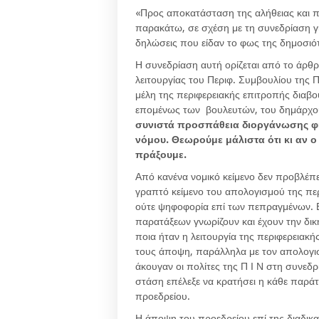
«Προς αποκατάσταση της αλήθειας και πά
παρακάτω, σε σχέση με τη συνεδρίαση γ
δηλώσεις που είδαν το φως της δημοσιό
Η συνεδρίαση αυτή ορίζεται από το άρθρ
λειτουργίας του Περιφ. Συμβουλίου της Π
μέλη της περιφερειακής επιτροπής διαβ
επομένως των βουλευτών, του δημάρχο
συνιστά προσπάθεια διοργάνωσης φι
νόμου. Θεωρούμε μάλιστα ότι κι αν ο
πράξουμε.
Από κανένα νομικό κείμενο δεν προβλέπ
γραπτό κείμενο του απολογισμού της πε
ούτε ψηφοφορία επί των πεπραγμένων. Εξ
παρατάξεων γνωρίζουν και έχουν την δικ
ποια ήταν η λειτουργία της περιφερειακή
τους άποψη, παράλληλα με τον απολογισ
άκουγαν οι πολίτες της Π Ι Ν στη συνεδρ
στάση επέλεξε να κρατήσει η κάθε παράτα
προεδρείου.
Η άποψη του προεδρείου επί της διαδικα