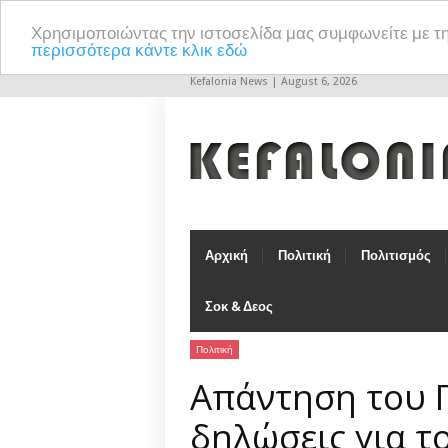
Χρησιμοποιώντας την ιστοσελίδα μας συμφωνείτε με τ
περισσότερα κάντε κλικ εδώ
Kefalonia News | August 6, 2026
Αρχική
Πολιτική
Πολιτισμός
Σοκ & Δεος
Πολιτική
Απάντηση του Π
δηλώσεις για τ