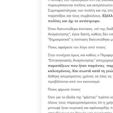
παρευρίσκονται πολίτες και εκπρόσωποι 
Συμπαραστάτριας του πολίτη και της επ
παρατάξεις και τους συμβούλους.
Εξάλλ
πολίτες και όχι το αντίστροφο.
Όταν διατυπώθηκε ένσταση επί της διαδ
Αναγέννησης”, έγινε δεκτή, καθώς δεν 
“δημοκρατικά” η ένσταση διατυπώθηκε μ
Ποιος αφαίρεσε τον λόγο από ποιον;
Στην συνέχεια όμως και καθώς ο Περιφερ
“Επτανησιακής Αναγέννησης” αποχώρη
παρατάξεων που ήταν παρόντες παρα
καλεσμένους. Και σωστά κατά τη γνώ
δόθηκε απεριόριστος χρόνος σε όλες τις 
προβλέπεται από τον κανονισμό.
Ποιος φίμωσε ποιον;
Όσο για τα έξοδα της “φιέστας” πρέπει 
όλους τους παρευρισκόμενους ότι η χρήσ
μπουφέ ήταν ευγενική και αφιλοκερδής 