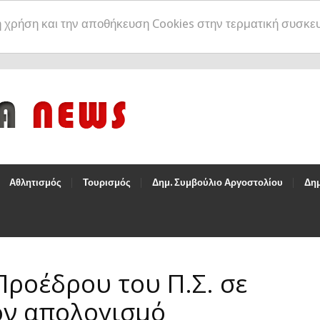
η χρήση και την αποθήκευση Cookies στην τερματική συσκε
Αθλητισμός
Τουρισμός
Δημ. Συμβούλιο Αργοστολίου
Δημ
ροέδρου του Π.Σ. σε
ον απολογισμό