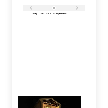
Τα
πρωτοσέλιδα
των
εφημερίδων