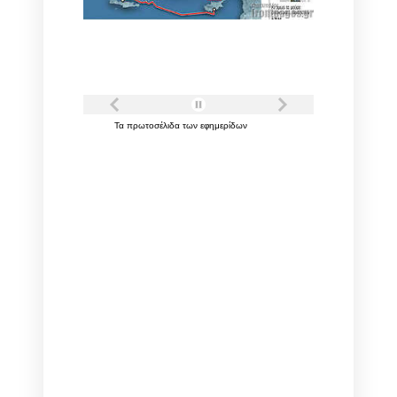
Τα
πρωτοσέλιδα
των
εφημερίδων