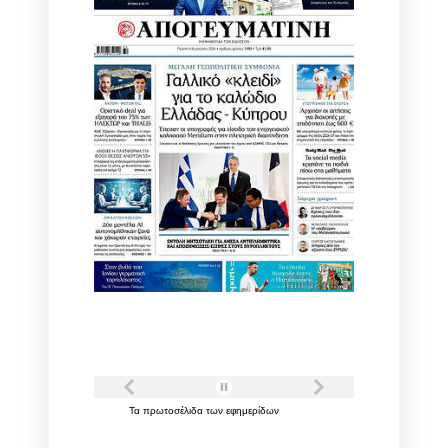
Τα
πρωτοσέλιδα
των
εφημερίδων