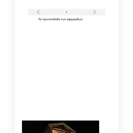
Τα
πρωτοσέλιδα
των
εφημερίδων