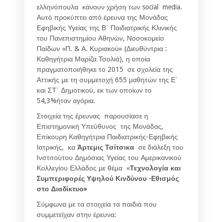
ελληνόπουλα κάνουν χρήση των social media.
Αυτό προκύπτει από έρευνα της Μονάδας
Εφηβικής Υγείας της Β΄ Παιδιατρικής Κλινικής
του Πανεπιστημίου Αθηνών, Νοσοκομείο
Παίδων «Π. & Α. Κυριακού» (Διευθύντρια :
Καθηγήτρια Μαρίζα Τσολιά), η οποία
πραγματοποιήθηκε το 2015 σε σχολεία της
Αττικής με τη συμμετοχή 655 μαθητών της Ε΄
και ΣΤ΄ Δημοτικού, εκ των οποίων το
54,3%ήταν αγόρια.
Στοιχεία της έρευνας παρουσίασε η
Επιστημονική Υπεύθυνος της Μονάδας,
Επίκουρη Καθηγήτρια Παιδιατρικής-Εφηβικής
Ιατρικής, κα
Άρτεμις Τσίτσικα
σε διάλεξη του
Ινστιτούτου Δημόσιας Υγείας του Αμερικανικού
Κολλεγίου Ελλάδος με θέμα «
Τεχνολογία και
Συμπεριφορές Υψηλού Κινδύνου -Εθισμός
στο Διαδίκτυο»
Σύμφωνα με τα στοιχεία τα παιδιά που
συμμετείχαν στην έρευνα: