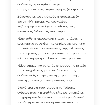
διαδίκτυο, προκειμένου να μην
υπάρξουν ακραίες συμπεριφορές (εθισμός).»
Σύμφωνα με τους ειδικούς η παρατεταμένη
χρήση Η/Υ μπορεί να προκαλέσει
«εξάρτηση» και να έχει επιπτώσεις στις
κοινωνικές δεξιότητες του ατόμου.
«Εάν χαθεί η προσωπική επαφή, υπάρχει το
ενδεχόμενο να λείψει η εμπειρία στην ερμηνεία
της ανθρώπινης επικοινωνίας, της «γλώσσας
του σώματος», των εκφράσεων του προσώπου
κ.λπ.» ανέφερε η κα Τσίτσικα και πρόσθεσε:
«Είναι σημαντικό να υπάρχει ισορροπία μεταξύ
της ενασχόλησης με το διαδίκτυο και τις
διαδικτυακές επαφές και της προσωπικής
επαφής με τους συνανθρώπους μας».
Ειδικότερα για τους νέους η κα Τσίτσικα
ανέφερε πως « η απώλεια ελέγχου σχετικά με
τη χρήση του διαδικτύου μπορεί προοδευτικά
να οδηγήσει σε έκπτωση των κοινωνικών