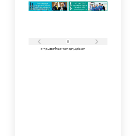
Τα
πρωτοσέλιδα
των
εφημερίδων