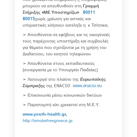
μπορούν να απευθυνθούν στη
Γραμμή
Στήριξης «ΜΕ Υποστηρίζω»
80011
80015
χωρίς χρέωση για αστικές και
υπεραστικές κλήσεις» κατέληξε η κ Τσίτσικα.
➢ Απευθύνεται σε εφήβους και τις οικογένειές
τους παρέχοντας υποστήριξη και συμβουλές
για θέματα που σχετίζονται με τη χρήση του
Διαδικτύου, του κινητού τηλεφώνου
➢ Απευθύνεται στους εκπαιδευτικούς
(συνεργασία με το Υπουργείο Παιδείας)
➢ Λειτουργεί στο πλαίσιο της
Ευρωπαϊκής
Σύμπραξης
της ENACSO
www.enacso.eu
➢ Επικοινωνία μέσω κοινωνικών δικτύων
➢ Παραπομπή εάν χρειαστεί στη Μ.Ε.Υ.
www.youth-health.gr
,
http://smokefreegreece.gr
.