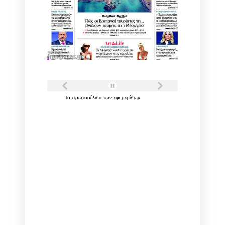
Τα
πρωτοσέλιδα
των
εφημερίδων