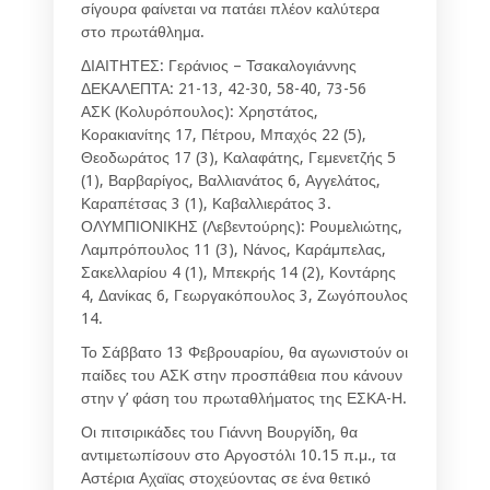
σίγουρα φαίνεται να πατάει πλέον καλύτερα
στο πρωτάθλημα.
ΔΙΑΙΤΗΤΕΣ: Γεράνιος – Τσακαλογιάννης
ΔΕΚΑΛΕΠΤΑ: 21-13, 42-30, 58-40, 73-56
ΑΣΚ (Κολυρόπουλος): Χρηστάτος,
Κορακιανίτης 17, Πέτρου, Μπαχός 22 (5),
Θεοδωράτος 17 (3), Καλαφάτης, Γεμενετζής 5
(1), Βαρβαρίγος, Βαλλιανάτος 6, Αγγελάτος,
Καραπέτσας 3 (1), Καβαλλιεράτος 3.
ΟΛΥΜΠΙΟΝΙΚΗΣ (Λεβεντούρης): Ρουμελιώτης,
Λαμπρόπουλος 11 (3), Νάνος, Καράμπελας,
Σακελλαρίου 4 (1), Μπεκρής 14 (2), Κοντάρης
4, Δανίκας 6, Γεωργακόπουλος 3, Ζωγόπουλος
14.
Το Σάββατο 13 Φεβρουαρίου, θα αγωνιστούν οι
παίδες του ΑΣΚ στην προσπάθεια που κάνουν
στην γ’ φάση του πρωταθλήματος της ΕΣΚΑ-Η.
Οι πιτσιρικάδες του Γιάννη Βουργίδη, θα
αντιμετωπίσουν στο Αργοστόλι 10.15 π.μ., τα
Αστέρια Αχαϊας στοχεύοντας σε ένα θετικό