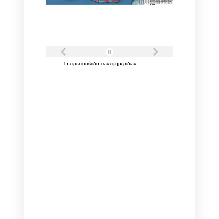
Τα
πρωτοσέλιδα
των
εφημερίδων